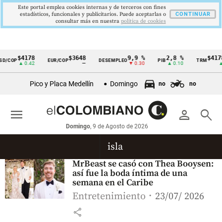
Este portal emplea cookies internas y de terceros con fines
estadísticos, funcionales y publicitarios. Puede aceptarlas o
CONTINUAR
consultar más en nuestra
politica de cookies
$4178
$3648
9,9 %
2,8 %
$4178
D/COP
EUR/COP
DESEMPLEO
PIB
TRM
Cintillo
▲ 0.42
—
▼ 0.30
▲ 0.10
▲ 
de
Pico y Placa Medellín
Domingo
no
no
indicadores
económicos
menu
person
search
Colombia
Domingo
, 9 de Agosto de 2026
isla
MrBeast se casó con Thea Booysen:
así fue la boda íntima de una
semana en el Caribe
Entretenimiento
23/07/ 2026
share