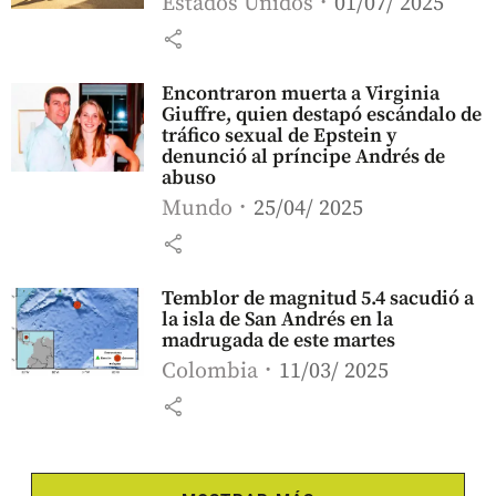
Estados Unidos
01/07/ 2025
share
Encontraron muerta a Virginia
Giuffre, quien destapó escándalo de
tráfico sexual de Epstein y
denunció al príncipe Andrés de
abuso
Mundo
25/04/ 2025
share
Temblor de magnitud 5.4 sacudió a
la isla de San Andrés en la
madrugada de este martes
Colombia
11/03/ 2025
share