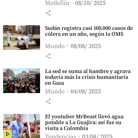
Medellín
08/10/ 2025
share
Sudán registra casi 100.000 casos de
cólera en un año, según la OMS
Mundo
08/08/ 2025
share
La sed se suma al hambre y agrava
todavía más la crisis humanitaria
en Gaza
Mundo
04/08/ 2025
share
El youtuber MrBeast llevó agua
potable a La Guajira: así fue su
visita a Colombia
Tendencias
03/08/ 2025