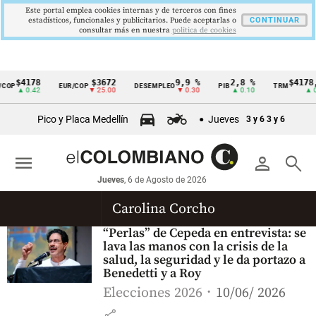
Este portal emplea cookies internas y de terceros con fines
estadísticos, funcionales y publicitarios. Puede aceptarlas o
CONTINUAR
consultar más en nuestra
politica de cookies
$4178
$3672
9,9 %
2,8 %
$4178,
COP
EUR/COP
DESEMPLEO
PIB
TRM
Cintillo
▲ 0.42
▼ 25.00
▼ 0.30
▲ 0.10
▲ 0.
de
Pico y Placa Medellín
Jueves
3 y 6
3 y 6
indicadores
económicos
menu
person
search
Colombia
Jueves
, 6 de Agosto de 2026
Carolina Corcho
“Perlas” de Cepeda en entrevista: se
lava las manos con la crisis de la
salud, la seguridad y le da portazo a
Benedetti y a Roy
Elecciones 2026
10/06/ 2026
share