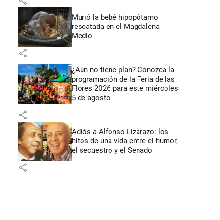
share
Murió la bebé hipopótamo
rescatada en el Magdalena
 39 segundos
Medio
share
¿Aún no tiene plan? Conozca la
programación de la Feria de las
Flores 2026 para este miércoles
5 de agosto
share
Adiós a Alfonso Lizarazo: los
hitos de una vida entre el humor,
el secuestro y el Senado
share