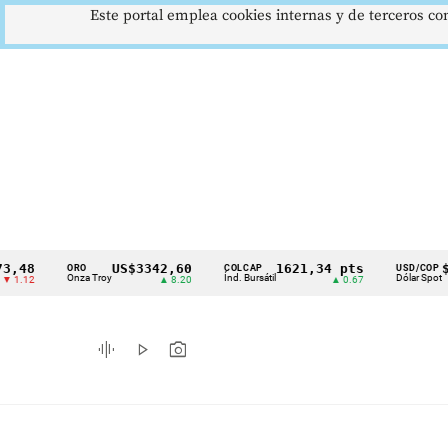
Este portal emplea cookies internas y de terceros con
US$3342,60
1621,34 pts
$4178
ORO
COLCAP
USD/COP
Cintillo
Onza Troy
Índ. Bursátil
Dólar Spot
▲ 8.20
▲ 0.67
▲ 0.42
de
indicadores
graphic_eq
play_arrow
photo_camera
económicos
Colombia