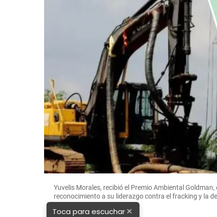
Yuvelis Morales, recibió el Premio Ambiental Goldman,
reconocimiento a su liderazgo contra el fracking y la 
/ Goldman Prize
×
Toca para escuchar