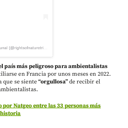
Una publicación compartida de Rights of Nature Tribunal (@rightsofnaturetribunal)
el país más peligroso para ambientalistas
exiliarse en Francia por unos meses en 2022.
 que se siente
“orgullosa”
de recibir el
ambientalistas.
o por Natgeo entre las 33 personas más
 historia