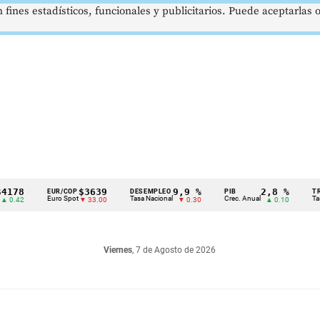
 fines estadísticos, funcionales y publicitarios. Puede aceptarlas
$3639
9,9 %
2,8 %
EUR/COP
DESEMPLEO
PIB
TRM
Euro Spot
Tasa Nacional
Crec. Anual
Tasa Rep.
▼ 33.00
▼ 0.30
▲ 0.10
Viernes
, 7 de Agosto de 2026