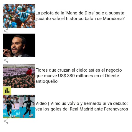
La pelota de la ‘Mano de Dios’ sale a subasta:
¿cuánto vale el histórico balón de Maradona?
share
share
Flores que cruzan el cielo: así es el negocio
que mueve US$ 380 millones en el Oriente
antioqueño
share
Video | Vinícius volvió y Bernardo Silva debutó:
vea los goles del Real Madrid ante Ferencvaros
share