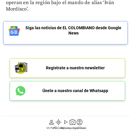
operan en la región bajo el mando de alias ‘Iván
Mordisco’.
Siga las noticias de EL COLOMBIANO desde Google
News
Regístrate a nuestro newsletter
Únete a nuestro canal de Whatsapp
person
graphic_eq
play_arrow
photo_camera
account_circle
De la Espriella anuncia “mano
Mi Perfil
Pódcast
Reportajes gráficos
Videos
Suscríbete