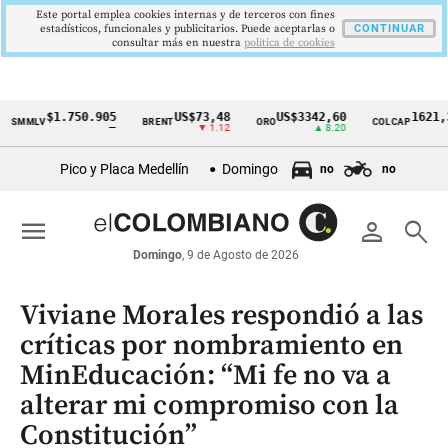
Este portal emplea cookies internas y de terceros con fines
estadísticos, funcionales y publicitarios. Puede aceptarlas o
CONTINUAR
consultar más en nuestra
politica de cookies
$1.750.905
US$73,48
US$3342,60
1621,34 pt
LV
BRENT
ORO
COLCAP
Cintillo
—
▼ 1.12
▲ 8.20
▲ 0.6
de
Pico y Placa Medellín
Domingo
no
no
indicadores
económicos
menu
person
search
Colombia
Domingo
, 9 de Agosto de 2026
Viviane Morales respondió a las
críticas por nombramiento en
MinEducación: “Mi fe no va a
alterar mi compromiso con la
Constitución”