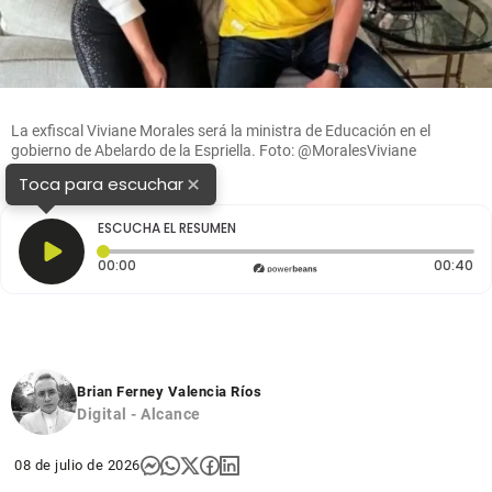
La exfiscal Viviane Morales será la ministra de Educación en el
gobierno de Abelardo de la Espriella. Foto: @MoralesViviane
×
Toca para escuchar
ESCUCHA EL RESUMEN
Tiempo transcurrido: 0 segundos
Du
00:00
00:40
Brian Ferney Valencia Ríos
Digital - Alcance
08 de julio de 2026