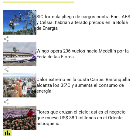
SIC formula pliego de cargos contra Enel, AES
y Celsia: habrían alterado precios en la Bolsa
de Energía
share
Wingo opera 236 vuelos hacia Medellín por la
Feria de las Flores
share
Calor extremo en la costa Caribe: Barranquilla
alcanza los 35°C y aumenta el consumo de
energía
share
Flores que cruzan el cielo: así es el negocio
que mueve US$ 380 millones en el Oriente
antioqueño
share