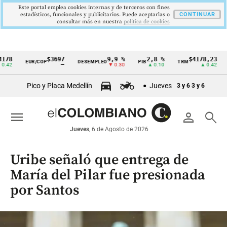
Este portal emplea cookies internas y de terceros con fines
estadísticos, funcionales y publicitarios. Puede aceptarlas o
CONTINUAR
consultar más en nuestra
politica de cookies
$3697
9,9 %
2,8 %
$4178,23
5
EUR/COP
DESEMPLEO
PIB
TRM
IPC
Cintillo
—
▼ 0.30
▲ 0.10
▲ 0.42
de
Pico y Placa Medellín
Jueves
3 y 6
3 y 6
indicadores
económicos
menu
person
search
Colombia
Jueves
, 6 de Agosto de 2026
Uribe señaló que entrega de
María del Pilar fue presionada
por Santos