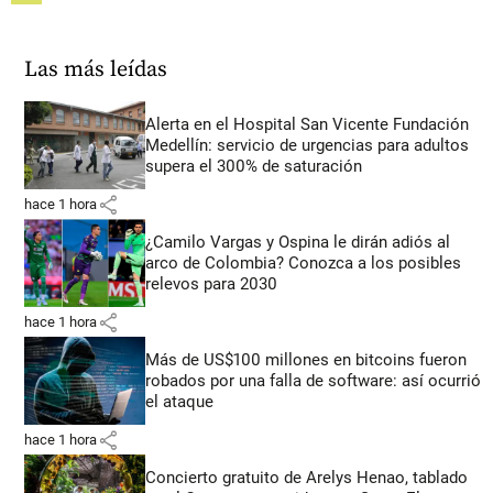
Las más leídas
Alerta en el Hospital San Vicente Fundación
Medellín: servicio de urgencias para adultos
supera el 300% de saturación
share
hace 1 hora
¿Camilo Vargas y Ospina le dirán adiós al
arco de Colombia? Conozca a los posibles
relevos para 2030
share
hace 1 hora
Más de US$100 millones en bitcoins fueron
robados por una falla de software: así ocurrió
el ataque
share
hace 1 hora
Concierto gratuito de Arelys Henao, tablado