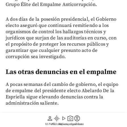
Grupo Élite del Empalme Anticorrupción.
A dos días de la posesión presidencial, el Gobierno
electo aseguró que continuará remitiendo a los
organismos de control los hallazgos técnicos y
jurídicos que surjan de las auditorías en curso, con
el propósito de proteger los recursos públicos y
garantizar que cualquier presunto acto de
corrupción sea investigado.
Las otras denuncias en el empalme
A pocas semanas del cambio de gobierno, el equipo
de empalme del presidente electo Abelardo De la
Espriella sigue elevando denuncias contra la
administración saliente.
person
graphic_eq
play_arrow
photo_camera
account_circle
El pasado 17 de julio se radicó ante la
Procuraduría
y la Contraloría cuatro alertas por presuntas
Mi Perfil
Pódcast
Reportajes gráficos
Videos
Suscríbete