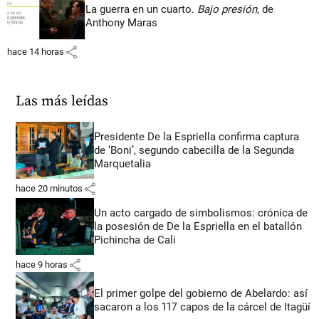
La guerra en un cuarto.
Bajo presión
, de
Anthony Maras
share
hace 14 horas
Las más leídas
Presidente De la Espriella confirma captura
de ‘Boni’, segundo cabecilla de la Segunda
Marquetalia
share
hace 20 minutos
Un acto cargado de simbolismos: crónica de
la posesión de De la Espriella en el batallón
Pichincha de Cali
share
hace 9 horas
El primer golpe del gobierno de Abelardo: así
sacaron a los 117 capos de la cárcel de Itagüí