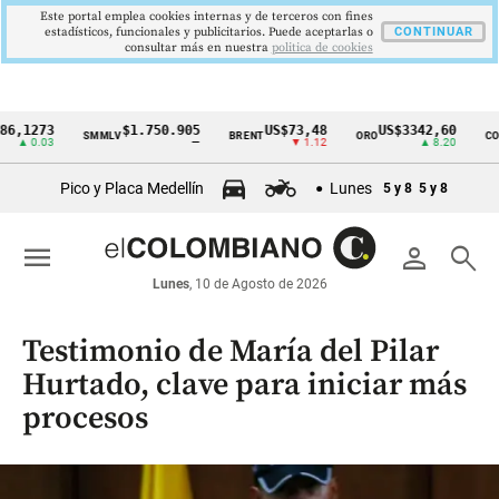
Este portal emplea cookies internas y de terceros con fines
estadísticos, funcionales y publicitarios. Puede aceptarlas o
CONTINUAR
consultar más en nuestra
politica de cookies
273
$1.750.905
US$73,48
US$3342,60
1
SMMLV
BRENT
ORO
COLCAP
Cintillo
.03
—
▼ 1.12
▲ 8.20
de
Pico y Placa Medellín
Lunes
5 y 8
5 y 8
indicadores
económicos
menu
person
search
Colombia
Lunes
, 10 de Agosto de 2026
Testimonio de María del Pilar
Hurtado, clave para iniciar más
procesos