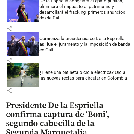
De la Espriella congelará el gasto público,
eliminará el impuesto al patrimonio y
desarrollará el fracking: primeros anuncios
desde Cali
share
Comienza la presidencia de De la Espriella:
así fue el juramento y la imposición de banda
en Cali
share
¿Tiene una patineta o cicla eléctrica? Ojo a
las nuevas reglas para circular en Colombia
share
Presidente De la Espriella
confirma captura de ‘Boni’,
segundo cabecilla de la
Segunda Marquetalia