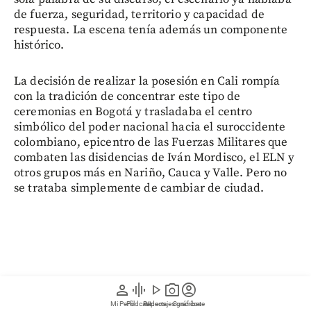
de fuerza, seguridad, territorio y capacidad de
respuesta. La escena tenía además un componente
histórico.
La decisión de realizar la posesión en Cali rompía
con la tradición de concentrar este tipo de
ceremonias en Bogotá y trasladaba el centro
simbólico del poder nacional hacia el suroccidente
colombiano, epicentro de las Fuerzas Militares que
combaten las disidencias de Iván Mordisco, el ELN y
otros grupos más en Nariño, Cauca y Valle. Pero no
se trataba simplemente de cambiar de ciudad.
person
graphic_eq
play_arrow
photo_camera
account_circle
Mi Perfil
Pódcast
Reportajes gráficos
Videos
Suscríbete