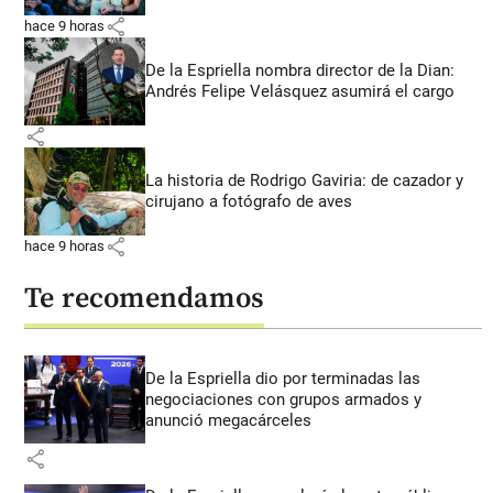
share
hace 9 horas
De la Espriella nombra director de la Dian:
Andrés Felipe Velásquez asumirá el cargo
share
La historia de Rodrigo Gaviria: de cazador y
cirujano a fotógrafo de aves
share
hace 9 horas
Te recomendamos
De la Espriella dio por terminadas las
negociaciones con grupos armados y
anunció megacárceles
share