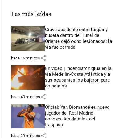
Las más leídas
Grave accidente entre furgón y
buseta dentro del Túnel de
Oriente dejó ocho lesionados: la
vía fue cerrada
share
hace 16 minutos
En video | Incendiaron grúa en la
vía Medellín-Costa Atlántica y a
sus ocupantes los bajaron para
golpearlos
share
hace 40 minutos
Oficial: Yan Diomandé es nuevo
jugador del Real Madrid;
conozca los detalles del
traspaso
share
hace 39 minutos