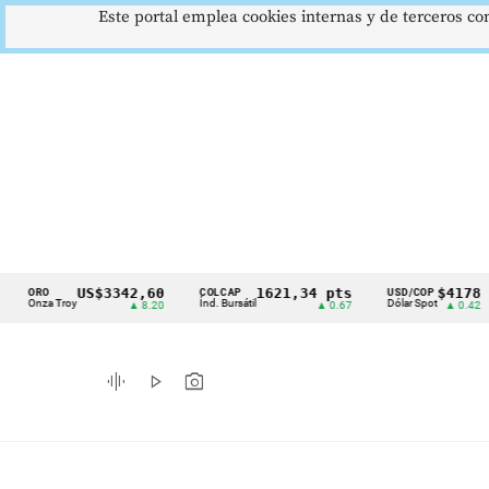
Este portal emplea cookies internas y de terceros con
US$3342,60
1621,34 pts
$4178
RO
COLCAP
USD/COP
E
Cintillo
za Troy
Índ. Bursátil
Dólar Spot
Eu
▲ 8.20
▲ 0.67
▲ 0.42
de
indicadores
graphic_eq
play_arrow
photo_camera
económicos
Colombia