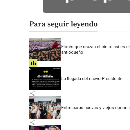
Para seguir leyendo
Flores que cruzan el cielo: así es
antioqueño
share
La llegada del nuevo Presidente
share
Entre caras nuevas y viejos conoci
share