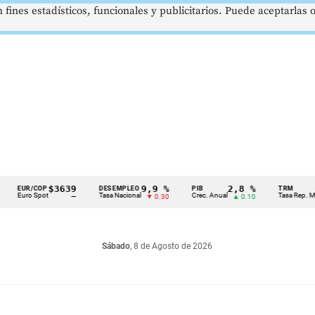
 fines estadísticos, funcionales y publicitarios. Puede aceptarlas
$3639
9,9 %
2,8 %
UR/COP
DESEMPLEO
PIB
TRM
ro Spot
Tasa Nacional
Crec. Anual
Tasa Rep. Moneda
—
▼ 0.30
▲ 0.10
Sábado
, 8 de Agosto de 2026