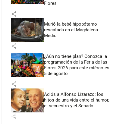
Flores
share
Murió la bebé hipopótamo
rescatada en el Magdalena
Medio
share
¿Aún no tiene plan? Conozca la
programación de la Feria de las
Flores 2026 para este miércoles
5 de agosto
share
Adiós a Alfonso Lizarazo: los
hitos de una vida entre el humor,
el secuestro y el Senado
share