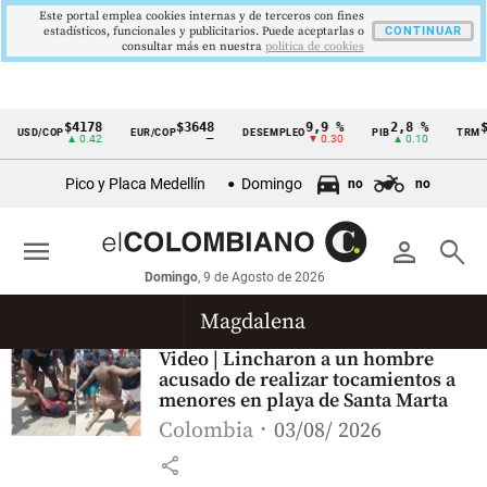
Este portal emplea cookies internas y de terceros con fines
estadísticos, funcionales y publicitarios. Puede aceptarlas o
CONTINUAR
consultar más en nuestra
politica de cookies
$4178
$3648
9,9 %
2,8 %
$4
USD/COP
EUR/COP
DESEMPLEO
PIB
TRM
Cintillo
▲ 0.42
—
▼ 0.30
▲ 0.10
de
Pico y Placa Medellín
Domingo
no
no
indicadores
económicos
menu
person
search
Colombia
Domingo
, 9 de Agosto de 2026
Magdalena
Video | Lincharon a un hombre
acusado de realizar tocamientos a
menores en playa de Santa Marta
Colombia
03/08/ 2026
share