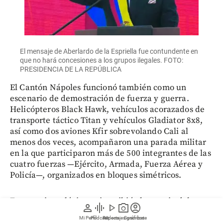
El mensaje de Aberlardo de la Espriella fue contundente en
que no hará concesiones a los grupos ilegales. FOTO:
PRESIDENCIA DE LA REPÚBLICA
El Cantón Nápoles funcionó también como un
escenario de demostración de fuerza y guerra.
Helicópteros Black Hawk, vehículos acorazados de
transporte táctico Titan y vehículos Gladiator 8x8,
así como dos aviones Kfir sobrevolando Cali al
menos dos veces, acompañaron una parada militar
en la que participaron más de 500 integrantes de las
cuatro fuerzas —Ejército, Armada, Fuerza Aérea y
Policía—, organizados en bloques simétricos.
En esa misma lógica se inscribió el anuncio del
person
graphic_eq
play_arrow
photo_camera
account_circle
“Escudo de las Américas”, presentado como la
Mi Perfil
Pódcast
Reportajes gráficos
Videos
Suscríbete