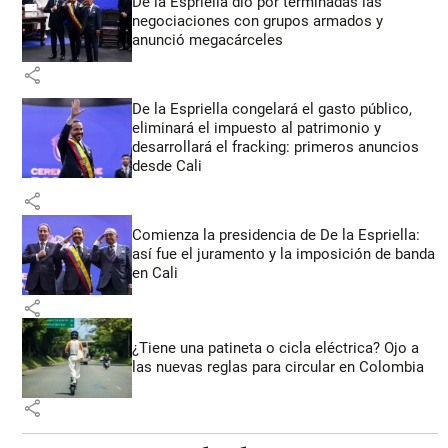
De la Espriella dio por terminadas las
negociaciones con grupos armados y
anunció megacárceles
share
De la Espriella congelará el gasto público,
eliminará el impuesto al patrimonio y
desarrollará el fracking: primeros anuncios
desde Cali
share
Comienza la presidencia de De la Espriella:
así fue el juramento y la imposición de banda
en Cali
share
¿Tiene una patineta o cicla eléctrica? Ojo a
las nuevas reglas para circular en Colombia
share