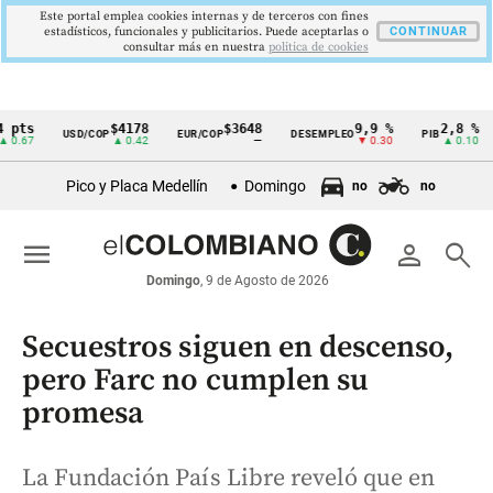
Este portal emplea cookies internas y de terceros con fines
estadísticos, funcionales y publicitarios. Puede aceptarlas o
CONTINUAR
consultar más en nuestra
politica de cookies
$4178
$3648
9,9 %
2,8 %
USD/COP
EUR/COP
DESEMPLEO
PIB
TR
Cintillo
▲ 0.42
—
▼ 0.30
▲ 0.10
de
Pico y Placa Medellín
Domingo
no
no
indicadores
económicos
menu
person
search
Colombia
Domingo
, 9 de Agosto de 2026
Secuestros siguen en descenso,
pero Farc no cumplen su
promesa
La Fundación País Libre reveló que en