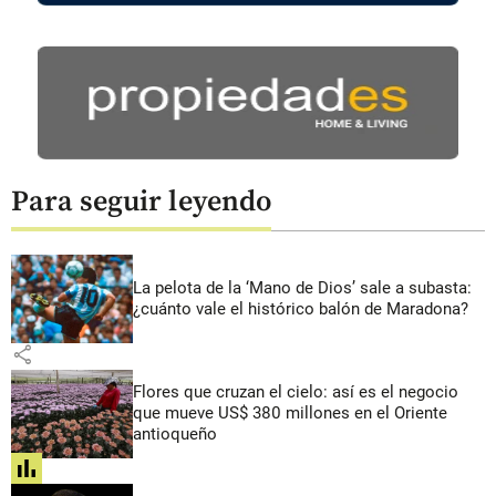
Para seguir leyendo
La pelota de la ‘Mano de Dios’ sale a subasta:
¿cuánto vale el histórico balón de Maradona?
share
Flores que cruzan el cielo: así es el negocio
que mueve US$ 380 millones en el Oriente
antioqueño
share