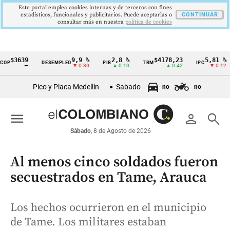
Este portal emplea cookies internas y de terceros con fines
estadísticos, funcionales y publicitarios. Puede aceptarlas o
CONTINUAR
consultar más en nuestra
politica de cookies
3639
9,9 %
2,8 %
$4178,23
5,81 %
DESEMPLEO
PIB
TRM
IPC
DT
Cintillo
—
▼ 0.30
▲ 0.10
▲ 0.42
▼ 0.12
de
Pico y Placa Medellín
Sabado
no
no
indicadores
económicos
menu
person
search
Colombia
Sábado
, 8 de Agosto de 2026
Al menos cinco soldados fueron
secuestrados en Tame, Arauca
Los hechos ocurrieron en el municipio
de Tame. Los militares estaban