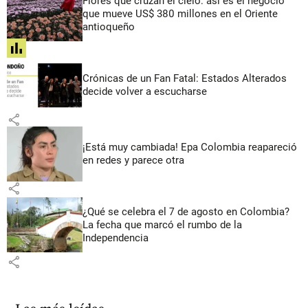
Flores que cruzan el cielo: así es el negocio
que mueve US$ 380 millones en el Oriente
antioqueño
share
Crónicas de un Fan Fatal: Estados Alterados
decide volver a escucharse
share
¡Está muy cambiada! Epa Colombia reapareció
en redes y parece otra
share
¿Qué se celebra el 7 de agosto en Colombia?
La fecha que marcó el rumbo de la
Independencia
share