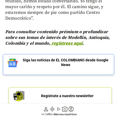
reunido, hemos estado conversando. Yo tengo el
mayor cariño y respeto por él. El camino sigue, y
estaremos siempre de pie como partido Centro
Democrático”.
Para consultar contenido prémium o profundizar
sobre sus temas de interés de Medellín, Antioquia,
Colombia y el mundo,
regístrese aquí
.
Siga las noticias de EL COLOMBIANO desde Google
News
Regístrate a nuestro newsletter
person
graphic_eq
play_arrow
photo_camera
account_circle
Mi Perfil
Pódcast
Reportajes gráficos
Videos
Suscríbete
Únete a nuestro canal de Whatsapp