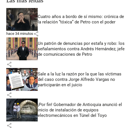
Las más leídas
Cuatro años a bordo de sí mismo: crónica de
la relación “tóxica” de Petro con el poder
share
hace 34 minutos
Un patrón de denuncias por estafa y robo: los
señalamientos contra Andrés Hernández, jefe
de comunicaciones de Petro
share
Sale a la luz la razón por la que las víctimas
del caso contra Jorge Alfredo Vargas no
participarán en el juicio
share
¡Por fin! Gobernador de Antioquia anunció el
inicio de instalación de equipos
electromecánicos en Túnel del Toyo
share