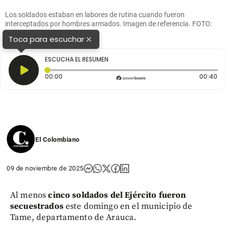
Los soldados estaban en labores de rutina cuando fueron
interceptados por hombres armados. Imagen de referencia. FOTO:
Colprensa
×
Toca para escuchar
ESCUCHA EL RESUMEN
Tiempo transcurrido: 0 segundos
Du
00:00
00:40
El Colombiano
09 de noviembre de 2025
Al menos
cinco soldados del Ejército fueron
secuestrados
este domingo en el municipio de
Tame, departamento de Arauca.