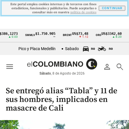
Este portal emplea cookies internas y de terceros con fines
estadísticos, funcionales y publicitarios. Puede aceptarlas o
CONTINUAR
consultar más en nuestra
politica de cookies
1273
$1.750.905
US$73,48
US$3342,60
SMMLV
BRENT
ORO
COLCA
Cintillo
 0.03
—
▼ 1.12
▲ 8.20
de
Pico y Placa Medellín
Sabado
no
no
indicadores
económicos
menu
person
search
Colombia
Sábado
, 8 de Agosto de 2026
Se entregó alias “Tabla” y 11 de
sus hombres, implicados en
masacre de Cali