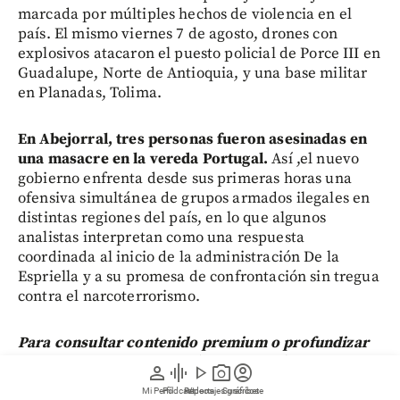
marcada por múltiples hechos de violencia en el
país. El mismo viernes 7 de agosto, drones con
explosivos atacaron el puesto policial de Porce III en
Guadalupe, Norte de Antioquia, y una base militar
en Planadas, Tolima.
En Abejorral, tres personas fueron asesinadas en
una masacre en la vereda Portugal.
Así ,el nuevo
gobierno enfrenta desde sus primeras horas una
ofensiva simultánea de grupos armados ilegales en
distintas regiones del país, en lo que algunos
analistas interpretan como una respuesta
coordinada al inicio de la administración De la
Espriella y a su promesa de confrontación sin tregua
contra el narcoterrorismo.
Para consultar contenido premium o profundizar
sobre sus temas de interés de Medellín, Antioquia,
person
graphic_eq
play_arrow
photo_camera
account_circle
Colombia y el Mundo,
regístrese aquí.
Mi Perfil
Pódcast
Reportajes gráficos
Videos
Suscríbete