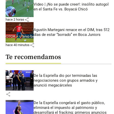
Video | ¡No se puede creer!: insólito autogol
en el Santa Fe vs. Boyacá Chicó
share
hace 2 horas
Agustín Martegani renace en el DIM, tras 512
días de estar “borrado” en Boca Juniors
share
hace 40 minutos
Te recomendamos
De la Espriella dio por terminadas las
negociaciones con grupos armados y
anunció megacárceles
share
De la Espriella congelará el gasto público,
eliminará el impuesto al patrimonio y
desarrollará el fracking: primeros anuncios