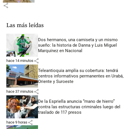
share
Las más leídas
Dos hermanos, una camiseta y un mismo
sueño: la historia de Danna y Luis Miguel
Marquínez en Nacional
share
hace 14 minutos
Teleantioquia amplía su cobertura: tendrá
centros informativos permanentes en Urabá,
Oriente y Suroeste
share
hace 37 minutos
De la Espriella anuncia “mano de hierro”
contra las estructuras criminales luego del
traslado de 117 presos
share
hace 9 horas