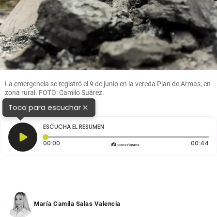
La emergencia se registró el 9 de junio en la vereda Plan de Armas, en
zona rural. FOTO: Camilo Suárez.
×
Toca para escuchar
ESCUCHA EL RESUMEN
Tiempo transcurrido: 0 segundos
Du
00:00
00:44
María Camila Salas Valencia