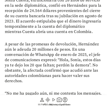
Sonia Cuesta, exfuncionaria con 26 años de servicio
en la sede diplomática, confió en Hernández para la
recepción de 24.564 dólares provenientes del cierre
de su cuenta bancaria tras su jubilación en agosto de
2023. El acuerdo estipulaba que el dinero ingresaría
temporalmente a la cuenta del diplomático
mientras Cuesta abría una cuenta en Colombia.
A pesar de las promesas de devolución, Hernández
aún le adeuda 20 millones de pesos. En una
conversación de WhatsApp de enero de 2025, el jefe
de comunicaciones expresó: “Hola, Sonia, estos días
ya te dejo los 20 que faltan; perdón la demora”. No
obstante, la afectada confirmó que acudió ante las
autoridades colombianas para hacer valer sus
derechos.
“No me ha pagado aún, ni me contesta los mensajes.
El pasado 24 de febrero me citaron en la Fiscalía,
person
graphic_eq
play_arrow
photo_camera
account_circle
declaré los hechos y presenté la evidencia. La
Mi Perfil
Pódcast
Reportajes gráficos
Videos
Suscríbete