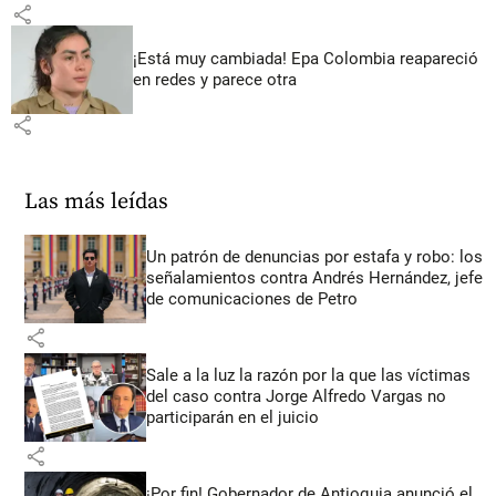
share
¡Está muy cambiada! Epa Colombia reapareció
en redes y parece otra
share
Las más leídas
Un patrón de denuncias por estafa y robo: los
señalamientos contra Andrés Hernández, jefe
de comunicaciones de Petro
share
Sale a la luz la razón por la que las víctimas
del caso contra Jorge Alfredo Vargas no
participarán en el juicio
share
¡Por fin! Gobernador de Antioquia anunció el