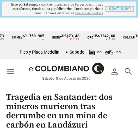
Este portal emplea cookies internas y de terceros con fines
estadísticos, funcionales y publicitarios. Puede aceptarlas o
CONTINUAR
consultar más en nuestra
politica de cookies
$1.750.905
US$73,48
US$3342,60
1621,3
SMMLV
BRENT
ORO
COLCAP
Cintillo
—
▼ 1.12
▲ 8.20
de
Pico y Placa Medellín
Sabado
no
no
indicadores
económicos
menu
person
search
Colombia
Sábado
, 8 de Agosto de 2026
Tragedia en Santander: dos
mineros murieron tras
derrumbe en una mina de
carbón en Landázuri