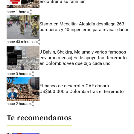
encontrar a su familiar
share
hace 1 hora
Sismo en Medellín: Alcaldía despliega 263
bomberos y 40 ingenieros para revisar daños
share
hace 43 minutos
J Balvin, Shakira, Maluma y varios famosos
enviaron mensajes de apoyo tras terremoto
en Colombia; vea qué dijo cada uno
share
hace 3 horas
El banco de desarrollo CAF donará
US$500.000 a Colombia tras el terremoto
share
hace 2 horas
Te recomendamos