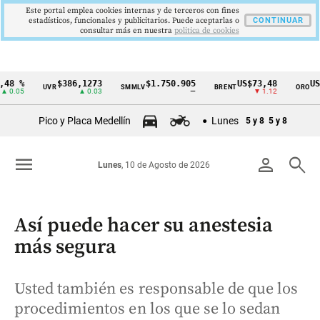
Este portal emplea cookies internas y de terceros con fines
estadísticos, funcionales y publicitarios. Puede aceptarlas o
CONTINUAR
consultar más en nuestra
politica de cookies
8 %
$386,1273
$1.750.905
US$73,48
US$3
UVR
SMMLV
BRENT
ORO
Cintillo
0.05
▲ 0.03
—
▼ 1.12
de
Pico y Placa Medellín
Lunes
5 y 8
5 y 8
indicadores
económicos
menu
person
search
Lunes
, 10 de Agosto de 2026
Colombia
Así puede hacer su anestesia
más segura
Usted también es responsable de que los
procedimientos en los que se lo sedan