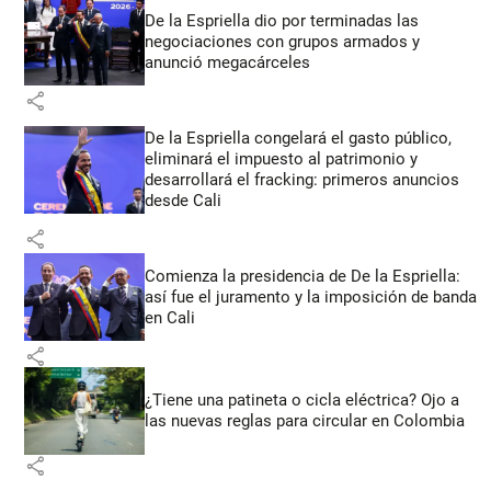
De la Espriella dio por terminadas las
negociaciones con grupos armados y
anunció megacárceles
share
De la Espriella congelará el gasto público,
eliminará el impuesto al patrimonio y
desarrollará el fracking: primeros anuncios
desde Cali
share
Comienza la presidencia de De la Espriella:
así fue el juramento y la imposición de banda
en Cali
share
¿Tiene una patineta o cicla eléctrica? Ojo a
las nuevas reglas para circular en Colombia
share