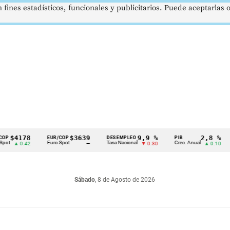
 fines estadísticos, funcionales y publicitarios. Puede aceptarlas
178
$3639
9,9 %
2,8 %
EUR/COP
DESEMPLEO
PIB
TRM
Euro Spot
Tasa Nacional
Crec. Anual
Tasa 
0.42
—
▼ 0.30
▲ 0.10
Sábado
, 8 de Agosto de 2026