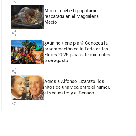
share
Murió la bebé hipopótamo
rescatada en el Magdalena
 53 segundos
Medio
share
¿Aún no tiene plan? Conozca la
programación de la Feria de las
Flores 2026 para este miércoles
5 de agosto
share
Adiós a Alfonso Lizarazo: los
hitos de una vida entre el humor,
el secuestro y el Senado
share