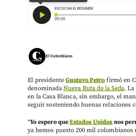
ESCUCHA EL RESUMEN
Tiempo transcurrido: 0 segundos
00:00
El Colombiano
El presidente
Gustavo Petro
firmó en C
denominada
Nueva Ruta de la Seda
. La
en la Casa Blanca, sin embargo, el ma
seguir sosteniendo buenas relaciones 
“
Yo espero que
Estados Unidos
nos perm
ya hemos puesto 200 mil colombianos m