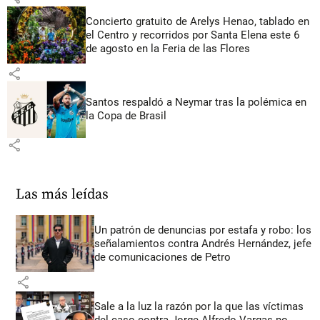
Concierto gratuito de Arelys Henao, tablado en
el Centro y recorridos por Santa Elena este 6
de agosto en la Feria de las Flores
share
Santos respaldó a Neymar tras la polémica en
la Copa de Brasil
share
Las más leídas
Un patrón de denuncias por estafa y robo: los
señalamientos contra Andrés Hernández, jefe
de comunicaciones de Petro
share
Sale a la luz la razón por la que las víctimas
del caso contra Jorge Alfredo Vargas no