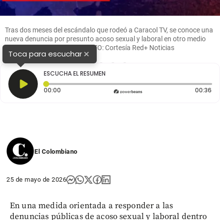
Tras dos meses del escándalo que rodeó a Caracol TV, se conoce una
nueva denuncia por presunto acoso sexual y laboral en otro medio
de comunicación del país. FOTO: Cortesía Red+ Noticias
×
Toca para escuchar
1
2
3
4
ESCUCHA EL RESUMEN
Tiempo transcurrido: 0 segundos
Du
00:00
00:36
El Colombiano
25 de mayo de 2026
En una medida orientada a responder a las
denuncias públicas de acoso sexual y laboral dentro