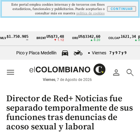
Este portal emplea cookies internas y de terceros con fines
estadísticos, funcionales y publicitarios. Puede aceptarlas o
CONTINUAR
consultar más en nuestra
politica de cookies
.750.905
US$73,48
US$3342,60
1621,34 pts
BRENT
ORO
COLCAP
Cintillo
—
▼ 1.12
▲ 8.20
▲ 0.67
de
Pico y Placa Medellín
Viernes
7 y 9
7 y 9
indicadores
económicos
menu
person
search
Colombia
Viernes
, 7 de Agosto de 2026
Director de Red+ Noticias fue
separado temporalmente de sus
funciones tras denuncias de
acoso sexual y laboral