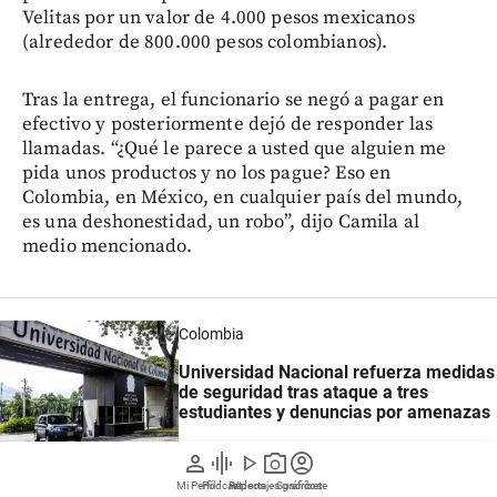
Velitas por un valor de 4.000 pesos mexicanos
(alrededor de 800.000 pesos colombianos).
Tras la entrega, el funcionario se negó a pagar en
efectivo y posteriormente dejó de responder las
llamadas. “¿Qué le parece a usted que alguien me
pida unos productos y no los pague? Eso en
Colombia, en México, en cualquier país del mundo,
es una deshonestidad, un robo”, dijo Camila al
medio mencionado.
Colombia
Universidad Nacional refuerza medidas
de seguridad tras ataque a tres
estudiantes y denuncias por amenazas
person
graphic_eq
play_arrow
photo_camera
account_circle
Mi Perfil
Pódcast
Reportajes gráficos
Videos
Suscríbete