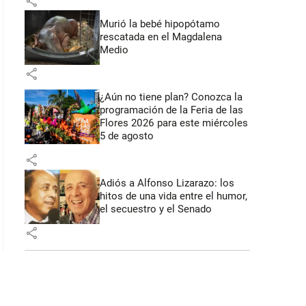
share
 43 segundos
Murió la bebé hipopótamo
rescatada en el Magdalena
Medio
share
¿Aún no tiene plan? Conozca la
programación de la Feria de las
Flores 2026 para este miércoles
5 de agosto
share
Adiós a Alfonso Lizarazo: los
hitos de una vida entre el humor,
el secuestro y el Senado
share