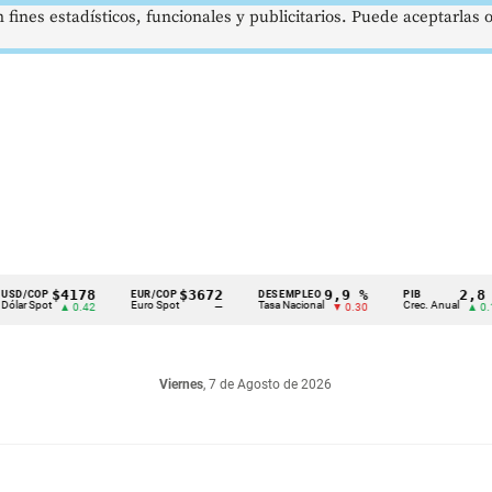
 fines estadísticos, funcionales y publicitarios. Puede aceptarlas
$4178
$3672
9,9 %
2,8 %
P
EUR/COP
DESEMPLEO
PIB
ot
Euro Spot
Tasa Nacional
Crec. Anual
▲ 0.42
—
▼ 0.30
▲ 0.10
Viernes
, 7 de Agosto de 2026