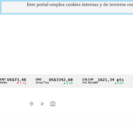
Este portal emplea cookies internas y de terceros con
$73,48
US$3342,60
1621,34 pts
ORO
COLCAP
USD/CO
Cintillo
Onza Troy
Índ. Bursátil
Dólar Sp
▼ 1.12
▲ 8.20
▲ 0.67
de
indicadores
graphic_eq
play_arrow
photo_camera
económicos
Colombia