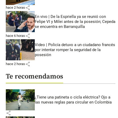
share
hace 2 horas
En vivo | De la Espriella ya se reunió con
Felipe VI y Milei antes de la posesión; Cepeda
se encuentra en Barranquilla
share
hace 6 horas
Video | Policía detuvo a un ciudadano francés
por intentar romper la seguridad de la
posesión
share
hace 2 horas
Te recomendamos
¿Tiene una patineta o cicla eléctrica? Ojo a
las nuevas reglas para circular en Colombia
share