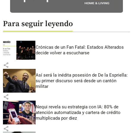
Para seguir leyendo
Crónicas de un Fan Fatal: Estados Alterados
decide volver a escucharse
share
Así será la inédita posesión de De la Espriella:
su primer discurso será desde un cantón
militar
share
Nequi revela su estrategia con IA: 80% de
atención automatizada y cartera de crédito
multiplicada por diez
share