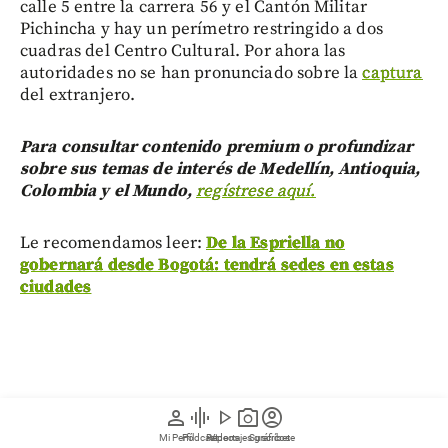
calle 5 entre la carrera 56 y el Cantón Militar
Pichincha y hay un perímetro restringido a dos
cuadras del Centro Cultural. Por ahora las
autoridades no se han pronunciado sobre la
captura
del extranjero.
Para consultar contenido premium o profundizar
sobre sus temas de interés de Medellín, Antioquia,
Colombia y el Mundo,
regístrese aquí.
Le recomendamos leer:
De la Espriella no
gobernará desde Bogotá: tendrá sedes en estas
ciudades
person
graphic_eq
play_arrow
photo_camera
account_circle
Mi Perfil
Pódcast
Reportajes gráficos
Videos
Suscríbete