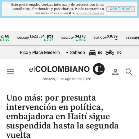
Este portal emplea cookies internas y de terceros con fines
estadísticos, funcionales y publicitarios. Puede aceptarlas o
CONTINUAR
consultar más en nuestra
politica de cookies
1621,34 pts
$4178
$3639
9,
COLCAP
USD/COP
EUR/COP
DESEMPLEO
Cintillo
▲ 0.67
▲ 0.42
—
▼ 
de
Pico y Placa Medellín
Sabado
no
no
indicadores
económicos
menu
person
search
Colombia
Sábado
, 8 de Agosto de 2026
Uno más: por presunta
intervención en política,
embajadora en Haití sigue
suspendida hasta la segunda
vuelta