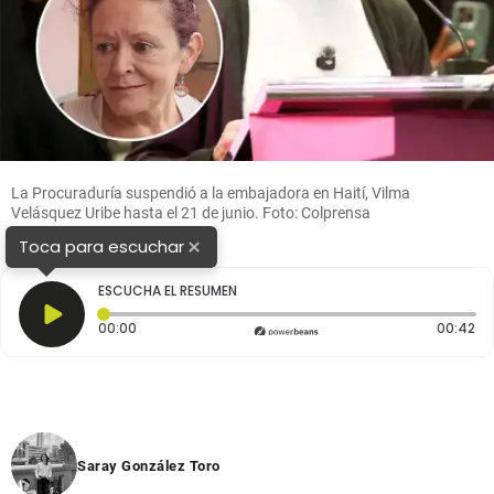
La Procuraduría suspendió a la embajadora en Haití, Vilma
Velásquez Uribe hasta el 21 de junio. Foto: Colprensa
×
Toca para escuchar
ESCUCHA EL RESUMEN
Tiempo transcurrido: 0 segundos
Du
00:00
00:42
Saray González Toro