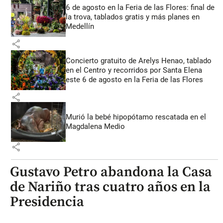
6 de agosto en la Feria de las Flores: final de
la trova, tablados gratis y más planes en
Medellín
share
Concierto gratuito de Arelys Henao, tablado
en el Centro y recorridos por Santa Elena
este 6 de agosto en la Feria de las Flores
share
Murió la bebé hipopótamo rescatada en el
Magdalena Medio
share
Gustavo Petro abandona la Casa
de Nariño tras cuatro años en la
Presidencia