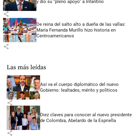
y dio su “pleno apoyo” a Infantino
share
De reina del salto alto a dueña de las vallas:
María Fernanda Murillo hizo historia en
Centroamericanos
share
Las más leídas
Así va el cuerpo diplomático del nuevo
Gobierno: lealtades, mérito y políticos
share
Diez claves para conocer al nuevo presidente
de Colombia, Abelardo de la Espriella
share