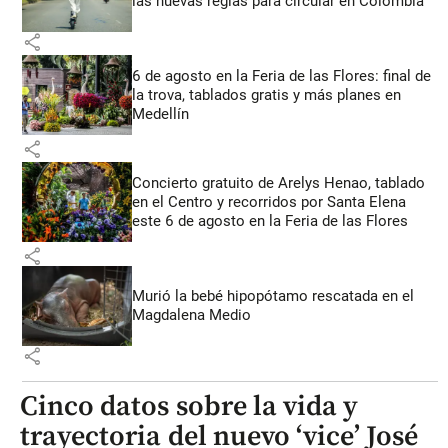
las nuevas reglas para circular en Colombia
share
6 de agosto en la Feria de las Flores: final de
la trova, tablados gratis y más planes en
Medellín
share
Concierto gratuito de Arelys Henao, tablado
en el Centro y recorridos por Santa Elena
este 6 de agosto en la Feria de las Flores
share
Murió la bebé hipopótamo rescatada en el
Magdalena Medio
share
Cinco datos sobre la vida y
trayectoria del nuevo ‘vice’ José