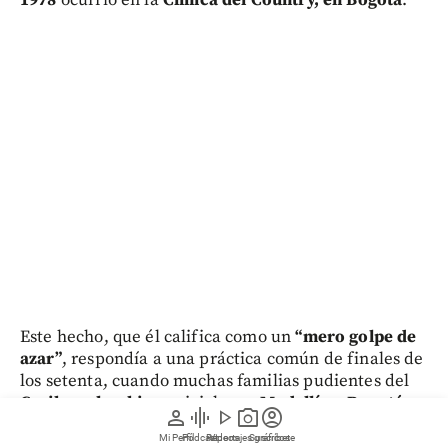
Este hecho, que él califica como un
“mero golpe de
azar”
, respondía a una práctica común de finales de
los setenta, cuando muchas familias pudientes del
Caribe colombiano
viajaban a
Medellín
o
Bogotá
person
graphic_eq
play_arrow
photo_camera
account_circle
para dar a luz.
Mi Perfil
Pódcast
Reportajes gráficos
Videos
Suscríbete