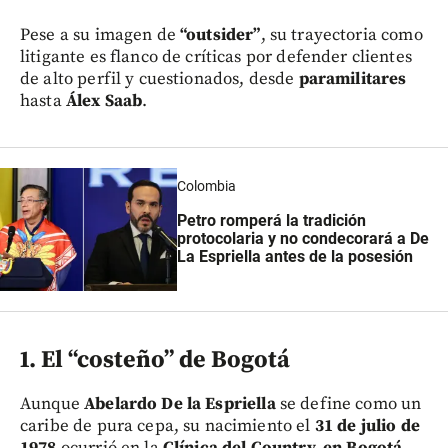
Pese a su imagen de
“outsider”
, su trayectoria como
litigante es flanco de críticas por defender clientes
de alto perfil y cuestionados, desde
paramilitares
hasta
Álex Saab
.
Colombia
Petro romperá la tradición
protocolaria y no condecorará a De
La Espriella antes de la posesión
1. El “costeño” de Bogotá
Aunque
Abelardo De la Espriella
se define como un
caribe de pura cepa, su nacimiento el
31 de julio de
1978
ocurrió en la
Clínica del Country, en Bogotá
.