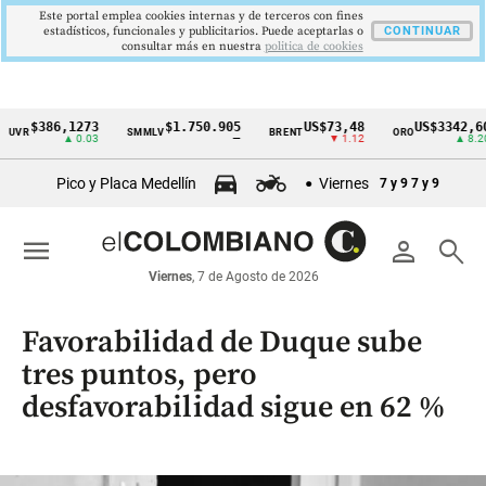
Este portal emplea cookies internas y de terceros con fines
estadísticos, funcionales y publicitarios. Puede aceptarlas o
CONTINUAR
consultar más en nuestra
politica de cookies
$386,1273
$1.750.905
US$73,48
US$3342,60
R
SMMLV
BRENT
ORO
Cintillo
▲ 0.03
—
▼ 1.12
▲ 8.20
de
Pico y Placa Medellín
Viernes
7 y 9
7 y 9
indicadores
económicos
menu
person
search
Colombia
Viernes
, 7 de Agosto de 2026
Favorabilidad de Duque sube
tres puntos, pero
desfavorabilidad sigue en 62 %