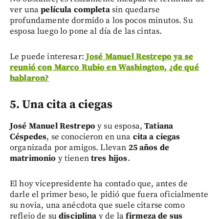
ver una
película completa
sin quedarse
profundamente dormido a los pocos minutos. Su
esposa luego lo pone al día de las cintas.
Le puede interesar:
José Manuel Restrepo ya se
reunió con Marco Rubio en Washington, ¿de qué
hablaron?
5. Una cita a ciegas
José Manuel Restrepo
y su esposa,
Tatiana
Céspedes
, se conocieron en una
cita a ciegas
organizada por amigos. Llevan
25 años de
matrimonio
y tienen
tres hijos
.
El hoy vicepresidente ha contado que, antes de
darle el primer beso, le pidió que fuera oficialmente
su novia, una anécdota que suele citarse como
reflejo de su
disciplina
y de la
firmeza de sus