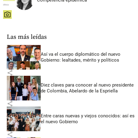
Competencia epidémica
share
Las más leídas
Así va el cuerpo diplomático del nuevo
Gobierno: lealtades, mérito y políticos
share
Diez claves para conocer al nuevo presidente
de Colombia, Abelardo de la Espriella
share
Entre caras nuevas y viejos conocidos: así es
el nuevo Gobierno
share