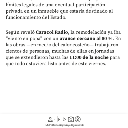
límites legales de una eventual participación
privada en un inmueble que estaría destinado al
funcionamiento del Estado.
Según reveló
Caracol Radio
, la remodelación ya iba
“viento en popa” con un
avance cercano al 80 %
. En
las obras —en medio del calor costeño— trabajaron
cientos de personas, muchas de ellas en jornadas
que se extendieron hasta las
11:00 de la noche
para
que todo estuviera listo antes de este viernes.
person
graphic_eq
play_arrow
photo_camera
account_circle
Mi Perfil
Pódcast
Reportajes gráficos
Videos
Suscríbete