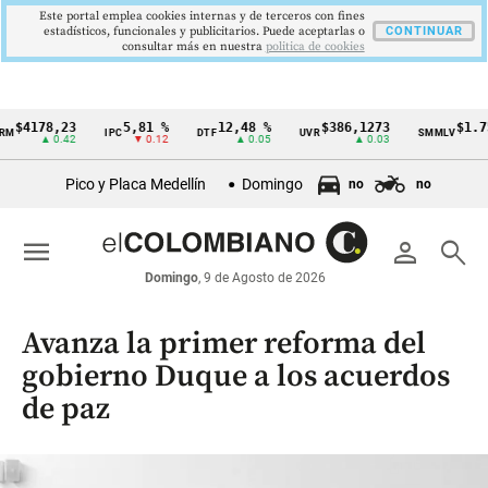
Este portal emplea cookies internas y de terceros con fines
estadísticos, funcionales y publicitarios. Puede aceptarlas o
CONTINUAR
consultar más en nuestra
politica de cookies
178,23
5,81 %
12,48 %
$386,1273
$1.750.9
IPC
DTF
UVR
SMMLV
Cintillo
▲ 0.42
▼ 0.12
▲ 0.05
▲ 0.03
de
Pico y Placa Medellín
Domingo
no
no
indicadores
económicos
menu
person
search
Colombia
Domingo
, 9 de Agosto de 2026
Avanza la primer reforma del
gobierno Duque a los acuerdos
de paz