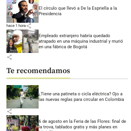
El círculo que llevó a De la Espriella a la
Presidencia
share
hace 1 hora
Empleado extranjero habría quedado
atrapado en una máquina industrial y murió
en una fábrica de Bogotá
share
Te recomendamos
¿Tiene una patineta o cicla eléctrica? Ojo a
las nuevas reglas para circular en Colombia
share
6 de agosto en la Feria de las Flores: final de
la trova, tablados gratis y más planes en