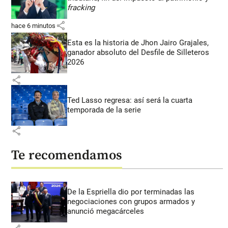
fracking
share
hace 6 minutos
Esta es la historia de Jhon Jairo Grajales,
ganador absoluto del Desfile de Silleteros
2026
share
Ted Lasso regresa: así será la cuarta
temporada de la serie
share
Te recomendamos
De la Espriella dio por terminadas las
negociaciones con grupos armados y
anunció megacárceles