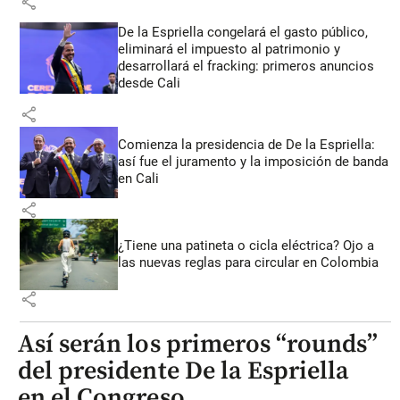
share
De la Espriella congelará el gasto público,
eliminará el impuesto al patrimonio y
desarrollará el fracking: primeros anuncios
desde Cali
share
Comienza la presidencia de De la Espriella:
así fue el juramento y la imposición de banda
en Cali
share
¿Tiene una patineta o cicla eléctrica? Ojo a
las nuevas reglas para circular en Colombia
share
Así serán los primeros “rounds”
del presidente De la Espriella
en el Congreso