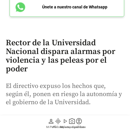
Únete a nuestro canal de Whatsapp
Rector de la Universidad
Nacional dispara alarmas por
violencia y las peleas por el
poder
El directivo expuso los hechos que,
según él, ponen en riesgo la autonomía y
el gobierno de la Universidad.
person
graphic_eq
play_arrow
photo_camera
account_circle
Mi Perfil
Pódcast
Reportajes gráficos
Videos
Suscríbete