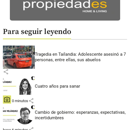
Para seguir leyendo
Tragedia en Tailandia: Adolescente asesinó a 7
personas, entre ellas, sus abuelos
share
Cuatro años para sanar
share
hace 0 minutos
Cambio de gobierno: esperanzas, expectativas,
incertidumbres
share
hace 6 minutos