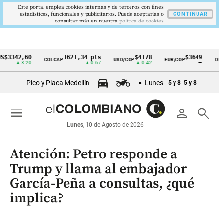
Este portal emplea cookies internas y de terceros con fines
estadísticos, funcionales y publicitarios. Puede aceptarlas o
CONTINUAR
consultar más en nuestra
politica de cookies
42,60
1621,34 pts
$4178
$3649
COLCAP
USD/COP
EUR/COP
DESEMP
Cintillo
▲ 8.20
▲ 0.67
▲ 0.42
—
de
Pico y Placa Medellín
Lunes
5 y 8
5 y 8
indicadores
económicos
menu
person
search
Colombia
Lunes
, 10 de Agosto de 2026
Atención: Petro responde a
Trump y llama al embajador
García-Peña a consultas, ¿qué
implica?