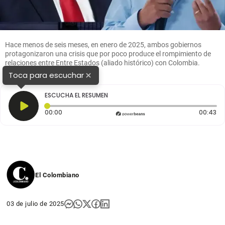
Hace menos de seis meses, en enero de 2025, ambos gobiernos
protagonizaron una crisis que por poco produce el rompimiento de
relaciones entre Entre Estados (aliado histórico) con Colombia.
Fotos: AFP y Presidencia
×
Toca para escuchar
ESCUCHA EL RESUMEN
Tiempo transcurrido: 0 segundos
Du
00:00
00:43
El Colombiano
03 de julio de 2025