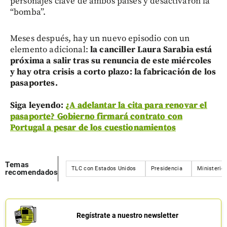
personajes clave de ambos países y desactivaron la
“bomba”.
Meses después, hay un nuevo episodio con un
elemento adicional:
la canciller Laura Sarabia está
próxima a salir tras su renuncia de este miércoles
y hay otra crisis a corto plazo: la fabricación de los
pasaportes.
Siga leyendo:
¿A adelantar la cita para renovar el
pasaporte? Gobierno firmará contrato con
Portugal a pesar de los cuestionamientos
Temas
TLC con Estados Unidos
Presidencia
Ministerio 
recomendados
Regístrate a nuestro newsletter