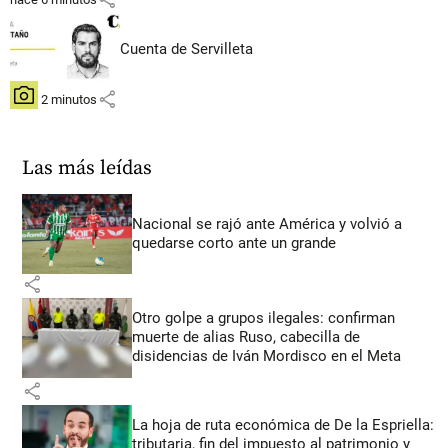
Cuenta de Servilleta
share
hace 2 minutos
Las más leídas
Nacional se rajó ante América y volvió a
quedarse corto ante un grande
share
Otro golpe a grupos ilegales: confirman
muerte de alias Ruso, cabecilla de
disidencias de Iván Mordisco en el Meta
share
La hoja de ruta económica de De la Espriella:
tributaria, fin del impuesto al patrimonio y