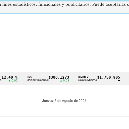
 fines estadísticos, funcionales y publicitarios. Puede aceptarlas
 %
$386,1273
$1.750.905
U
UVR
SMMLV
BRENT
Unidad Valor Real
Salario Mínimo
Petróleo
.05
▲ 0.03
—
Jueves
, 6 de Agosto de 2026