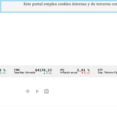
Este portal emplea cookies internas y de terceros con
$4178,23
5,81 %
12,48
TRM
IPC
DTF
Cintillo
Tasa Rep. Moneda
Inflación anual
Dep. Término Fijo
▲ 0.42
▼ 0.12
▲ 0
de
indicadores
graphic_eq
play_arrow
photo_camera
económicos
Colombia