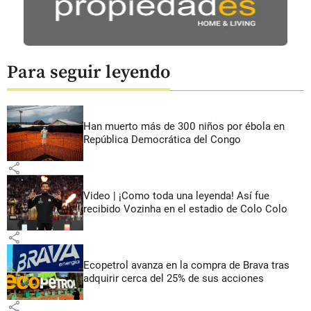
Para seguir leyendo
Han muerto más de 300 niños por ébola en
República Democrática del Congo
share
Video | ¡Como toda una leyenda! Así fue
recibido Vozinha en el estadio de Colo Colo
share
Ecopetrol avanza en la compra de Brava tras
adquirir cerca del 25% de sus acciones
share