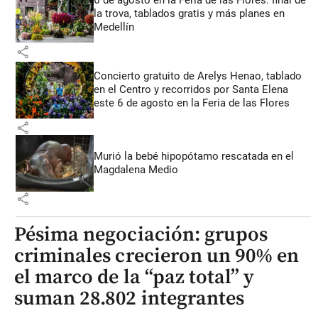
6 de agosto en la Feria de las Flores: final de
la trova, tablados gratis y más planes en
Medellín
share
Concierto gratuito de Arelys Henao, tablado
en el Centro y recorridos por Santa Elena
este 6 de agosto en la Feria de las Flores
share
Murió la bebé hipopótamo rescatada en el
Magdalena Medio
share
Pésima negociación: grupos
criminales crecieron un 90% en
el marco de la “paz total” y
suman 28.802 integrantes