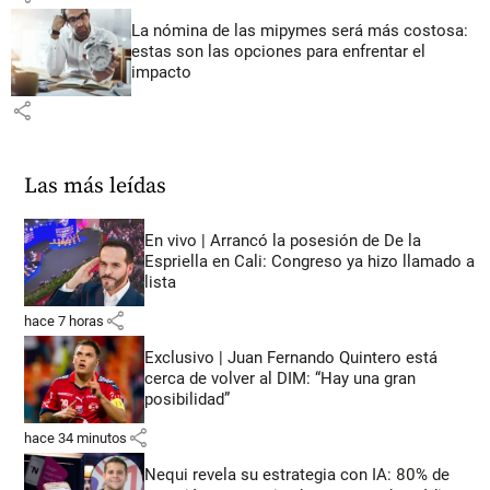
La nómina de las mipymes será más costosa:
estas son las opciones para enfrentar el
impacto
share
Las más leídas
En vivo | Arrancó la posesión de De la
Espriella en Cali: Congreso ya hizo llamado a
lista
share
hace 7 horas
Exclusivo | Juan Fernando Quintero está
cerca de volver al DIM: “Hay una gran
posibilidad”
share
hace 34 minutos
Nequi revela su estrategia con IA: 80% de