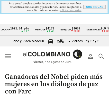
Este portal emplea cookies internas y de terceros con fines
estadísticos, funcionales y publicitarios. Puede aceptarlas o
CONTINUAR
consultar más en nuestra
politica de cookies
1621,34 pts
$4178
$3639
9,9 %
AP
USD/COP
EUR/COP
DESEMPLEO
Cintillo
▲ 0.67
▲ 0.42
▼ 33.00
▼ 0.30
de
Pico y Placa Medellín
Viernes
7 y 9
7 y 9
indicadores
económicos
menu
person
search
Colombia
Viernes
, 7 de Agosto de 2026
Ganadoras del Nobel piden más
mujeres en los diálogos de paz
con Farc