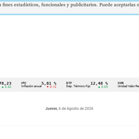
 fines estadísticos, funcionales y publicitarios. Puede aceptarlas
5,81 %
12,48 %
$38
IPC
DTF
UVR
Inflación anual
Dep. Término Fijo
Unidad Valor Real
▼ 0.12
▲ 0.05
Jueves
, 6 de Agosto de 2026