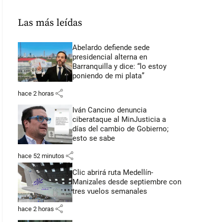
Las más leídas
Abelardo defiende sede
presidencial alterna en
Barranquilla y dice: “lo estoy
poniendo de mi plata”
share
hace 2 horas
Iván Cancino denuncia
ciberataque al MinJusticia a
días del cambio de Gobierno;
esto se sabe
share
hace 52 minutos
Clic abrirá ruta Medellín-
Manizales desde septiembre con
tres vuelos semanales
share
hace 2 horas