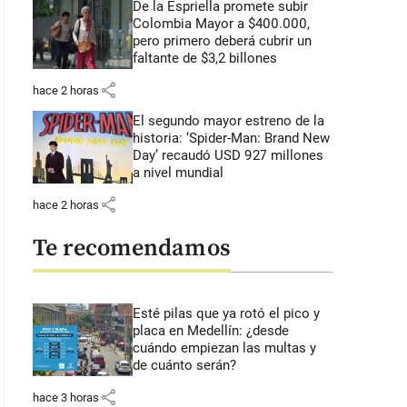
De la Espriella promete subir
Colombia Mayor a $400.000,
pero primero deberá cubrir un
faltante de $3,2 billones
share
hace 2 horas
El segundo mayor estreno de la
historia: ‘Spider-Man: Brand New
Day’ recaudó USD 927 millones
a nivel mundial
share
hace 2 horas
Te recomendamos
Esté pilas que ya rotó el pico y
placa en Medellín: ¿desde
cuándo empiezan las multas y
de cuánto serán?
share
hace 3 horas