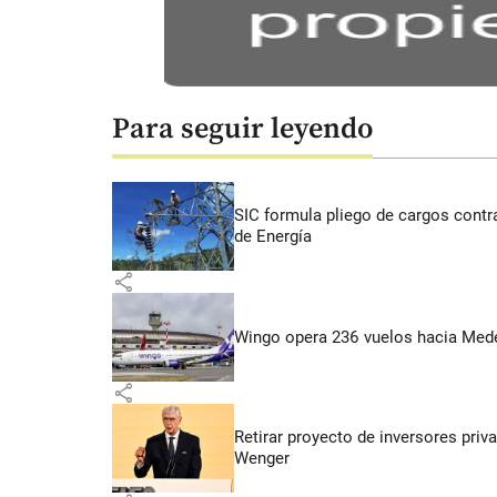
Para seguir leyendo
SIC formula pliego de cargos contra
de Energía
share
Wingo opera 236 vuelos hacia Medell
share
Retirar proyecto de inversores priv
Wenger