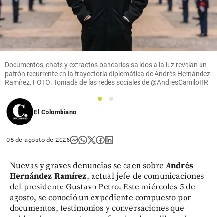
Documentos, chats y extractos bancarios salidos a la luz revelan un
patrón recurrente en la trayectoria diplomática de Andrés Hernández
Ramírez. FOTO: Tomada de las redes sociales de @AndresCamiloHR
1
2
El Colombiano
05 de agosto de 2026
Nuevas y graves denuncias se caen sobre
Andrés
Hernández Ramírez
, actual jefe de comunicaciones
del presidente Gustavo Petro. Este miércoles 5 de
agosto, se conoció un expediente compuesto por
documentos, testimonios y conversaciones que