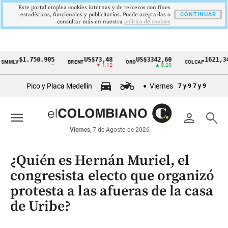
Este portal emplea cookies internas y de terceros con fines
estadísticos, funcionales y publicitarios. Puede aceptarlas o
CONTINUAR
consultar más en nuestra
politica de cookies
$1.750.905
US$73,48
US$3342,60
1621,34 pts
V
BRENT
ORO
COLCAP
Cintillo
—
▼ 1.12
▲ 8.20
▲ 0.67
de
Pico y Placa Medellín
Viernes
7 y 9
7 y 9
indicadores
económicos
menu
person
search
Colombia
Viernes
, 7 de Agosto de 2026
¿Quién es Hernán Muriel, el
congresista electo que organizó
protesta a las afueras de la casa
de Uribe?