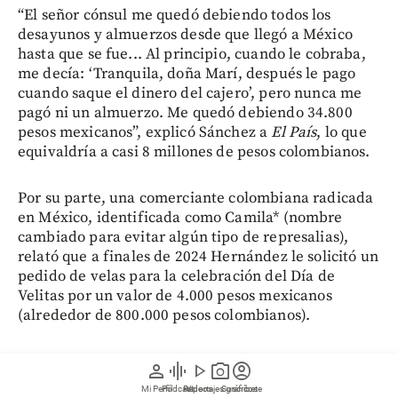
“El señor cónsul me quedó debiendo todos los
desayunos y almuerzos desde que llegó a México
hasta que se fue... Al principio, cuando le cobraba,
me decía: ‘Tranquila, doña Marí, después le pago
cuando saque el dinero del cajero’, pero nunca me
pagó ni un almuerzo. Me quedó debiendo 34.800
pesos mexicanos”, explicó Sánchez a
El País
, lo que
equivaldría a casi 8 millones de pesos colombianos.
Por su parte, una comerciante colombiana radicada
en México, identificada como Camila* (nombre
cambiado para evitar algún tipo de represalias),
relató que a finales de 2024 Hernández le solicitó un
pedido de velas para la celebración del Día de
Velitas por un valor de 4.000 pesos mexicanos
(alrededor de 800.000 pesos colombianos).
Tras la entrega, el funcionario se negó a pagar en
person
graphic_eq
play_arrow
photo_camera
account_circle
efectivo y posteriormente dejó de responder las
Mi Perfil
Pódcast
Reportajes gráficos
Videos
Suscríbete