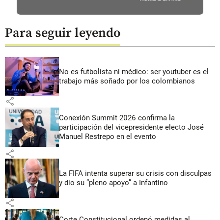
Para seguir leyendo
No es futbolista ni médico: ser youtuber es el
trabajo más soñado por los colombianos
share
Conexión Summit 2026 confirma la
participación del vicepresidente electo José
Manuel Restrepo en el evento
share
La FIFA intenta superar su crisis con disculpas
y dio su “pleno apoyo” a Infantino
share
Corte Constitucional ordenó medidas al