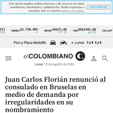
Este portal emplea cookies internas y de terceros con fines
estadísticos, funcionales y publicitarios. Puede aceptarlas o
CONTINUAR
consultar más en nuestra
politica de cookies
$1.750.905
US$73,48
US$3342,60
1621,
SMMLV
BRENT
ORO
COLCAP
Cintillo
—
▼ 1.12
▲ 8.20
de
Pico y Placa Medellín
Lunes
5 y 8
5 y 8
indicadores
económicos
menu
person
search
Colombia
Lunes
, 10 de Agosto de 2026
Juan Carlos Florián renunció al
consulado en Bruselas en
medio de demanda por
irregularidades en su
nombramiento