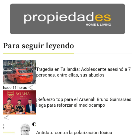
Para seguir leyendo
Tragedia en Tailandia: Adolescente asesinó a 7
personas, entre ellas, sus abuelos
share
hace 11 horas
¡Refuerzo top para el Arsenal! Bruno Guimarães
llega para reforzar el mediocampo
share
Antídoto contra la polarización tóxica