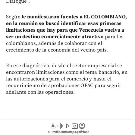
Dialogue”.
Según
le manifestaron fuentes a EL COLOMBIANO,
en la reunión se buscó identificar esas primeras
limitaciones que hay para que Venezuela vuelva a
ser un destino comercialmente atractivo
para los
colombianos, además de colaborar con el
crecimiento de la economía del vecino país.
En ese diagnóstico, desde el sector empresarial se
encontraron limitaciones como el tema bancario, en
las autorizaciones para el comercio y hasta el
requerimiento de aprobaciones OFAC para seguir
adelante con las operaciones.
person
graphic_eq
play_arrow
photo_camera
account_circle
Mi Perfil
Pódcast
Reportajes gráficos
Videos
Suscríbete