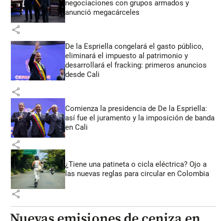
negociaciones con grupos armados y
anunció megacárceles
share
De la Espriella congelará el gasto público,
eliminará el impuesto al patrimonio y
desarrollará el fracking: primeros anuncios
desde Cali
share
Comienza la presidencia de De la Espriella:
así fue el juramento y la imposición de banda
en Cali
share
¿Tiene una patineta o cicla eléctrica? Ojo a
las nuevas reglas para circular en Colombia
share
Nuevas emisiones de ceniza en