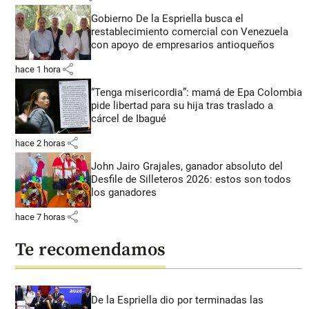
Gobierno De la Espriella busca el
restablecimiento comercial con Venezuela
con apoyo de empresarios antioqueños
share
hace 1 hora
“Tenga misericordia”: mamá de Epa Colombia
pide libertad para su hija tras traslado a
cárcel de Ibagué
share
hace 2 horas
John Jairo Grajales, ganador absoluto del
Desfile de Silleteros 2026: estos son todos
los ganadores
share
hace 7 horas
Te recomendamos
De la Espriella dio por terminadas las