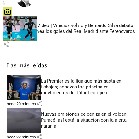
share
Video | Vinícius volvió y Bernardo Silva debutó:
vea los goles del Real Madrid ante Ferencvaros
share
Las más leídas
La Premier es la liga que más gasta en
fichajes; conozca los principales
movimientos del fútbol europeo
share
hace 20 minutos
Nuevas emisiones de ceniza en el volcán
Puracé: así está la situación con la alerta
naranja
share
hace 22 minutos