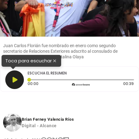
Juan Carlos Florián fue nombrado en enero como segundo
secretario de Relaciones Exteriores adscrito al consulado de
Bruselas. Foto: Colprensa - Catalina Olaya
×
Toca para escuchar
ESCUCHA EL RESUMEN
Tiempo transcurrido: 0 segundos
Du
00:00
00:39
Brian Ferney Valencia Ríos
Digital - Alcance