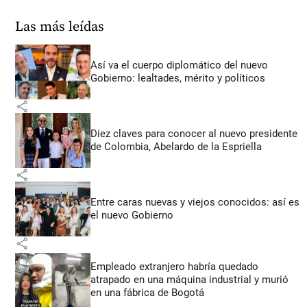
Las más leídas
Así va el cuerpo diplomático del nuevo
Gobierno: lealtades, mérito y políticos
share
Diez claves para conocer al nuevo presidente
de Colombia, Abelardo de la Espriella
share
Entre caras nuevas y viejos conocidos: así es
el nuevo Gobierno
share
Empleado extranjero habría quedado
atrapado en una máquina industrial y murió
en una fábrica de Bogotá