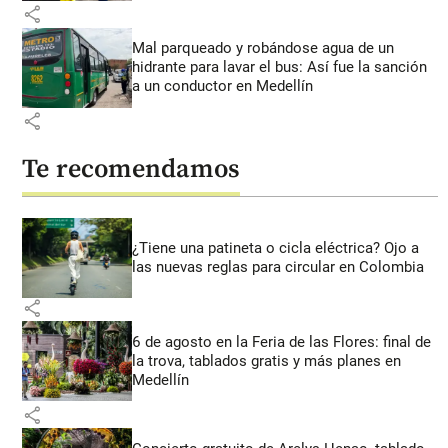
share
Mal parqueado y robándose agua de un
hidrante para lavar el bus: Así fue la sanción
a un conductor en Medellín
share
Te recomendamos
¿Tiene una patineta o cicla eléctrica? Ojo a
las nuevas reglas para circular en Colombia
share
6 de agosto en la Feria de las Flores: final de
la trova, tablados gratis y más planes en
Medellín
share