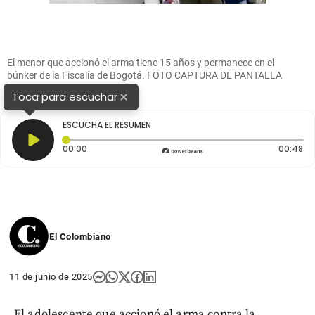
El menor que accionó el arma tiene 15 años y permanece en el
búnker de la Fiscalía de Bogotá. FOTO CAPTURA DE PANTALLA
×
Toca para escuchar
ESCUCHA EL RESUMEN
Tiempo transcurrido: 0 segundos
Du
00:00
00:48
El Colombiano
11 de junio de 2025
El adolescente que accionó el arma contra la