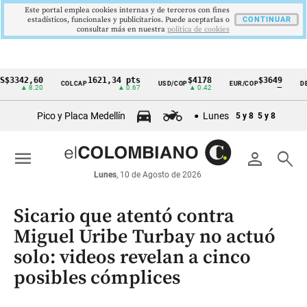
Este portal emplea cookies internas y de terceros con fines
estadísticos, funcionales y publicitarios. Puede aceptarlas o
CONTINUAR
consultar más en nuestra
politica de cookies
42,60
1621,34 pts
$4178
$3649
COLCAP
USD/COP
EUR/COP
DESEMP
Cintillo
▲ 8.20
▲ 0.67
▲ 0.42
—
de
Pico y Placa Medellín
Lunes
5 y 8
5 y 8
indicadores
económicos
menu
person
search
Colombia
Lunes
, 10 de Agosto de 2026
Sicario que atentó contra
Miguel Uribe Turbay no actuó
solo: videos revelan a cinco
posibles cómplices