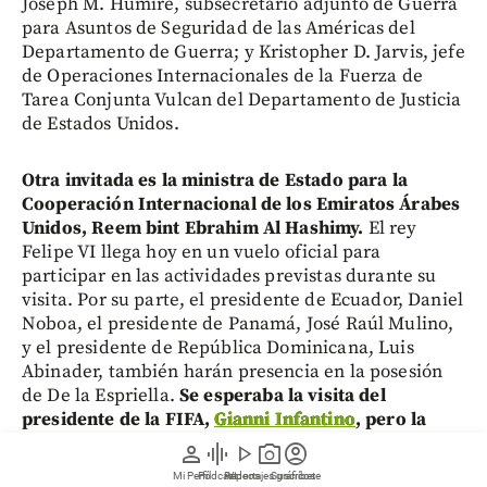
Joseph M. Humire, subsecretario adjunto de Guerra
para Asuntos de Seguridad de las Américas del
Departamento de Guerra; y Kristopher D. Jarvis, jefe
de Operaciones Internacionales de la Fuerza de
Tarea Conjunta Vulcan del Departamento de Justicia
de Estados Unidos.
Otra invitada es la ministra de Estado para la
Cooperación Internacional de los Emiratos Árabes
Unidos, Reem bint Ebrahim Al Hashimy.
El rey
Felipe VI llega hoy en un vuelo oficial para
participar en las actividades previstas durante su
visita. Por su parte, el presidente de Ecuador, Daniel
Noboa, el presidente de Panamá, José Raúl Mulino,
y el presidente de República Dominicana, Luis
Abinader, también harán presencia en la posesión
de De la Espriella.
Se esperaba la visita del
presidente de la FIFA,
Gianni Infantino
, pero la
canciller Rosa Villavicencio, en diálogo con
person
graphic_eq
play_arrow
photo_camera
account_circle
Caracol Radio, confirmó que este no asistiría
a la
Mi Perfil
Pódcast
Reportajes gráficos
Videos
Suscríbete