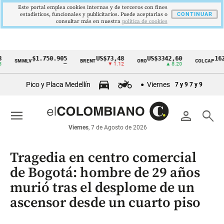
Este portal emplea cookies internas y de terceros con fines
estadísticos, funcionales y publicitarios. Puede aceptarlas o
CONTINUAR
consultar más en nuestra
politica de cookies
$1.750.905
US$73,48
US$3342,60
1621,34
MMLV
BRENT
ORO
COLCAP
Cintillo
—
▼ 1.12
▲ 8.20
▲ 
de
Pico y Placa Medellín
Viernes
7 y 9
7 y 9
indicadores
económicos
menu
person
search
Colombia
Viernes
, 7 de Agosto de 2026
Tragedia en centro comercial
de Bogotá: hombre de 29 años
murió tras el desplome de un
ascensor desde un cuarto piso