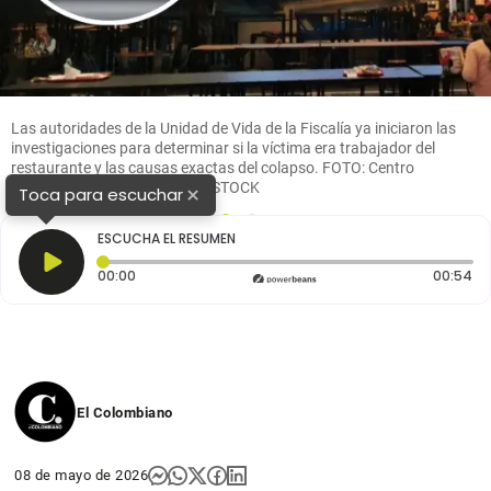
Las autoridades de la Unidad de Vida de la Fiscalía ya iniciaron las
investigaciones para determinar si la víctima era trabajador del
restaurante y las causas exactas del colapso. FOTO: Centro
comercial Nuestro Bogotá y SSTOCK
×
Toca para escuchar
1
2
ESCUCHA EL RESUMEN
Tiempo transcurrido: 0 segundos
Du
00:00
00:54
El Colombiano
08 de mayo de 2026