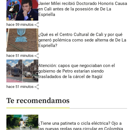
Javier Milei recibió Doctorado Honoris Causa
en Cali antes de la posesión de De La
Espriella
share
hace 59 minutos
¿Qué es el Centro Cultural de Cali y por qué
generó polémica como sede alterna de De La
Espriella?
share
hace 51 minutos
Atención: capos que negociaban con el
gobierno de Petro estarían siendo
trasladados de la cárcel de Itagüí
share
hace 51 minutos
Te recomendamos
¿Tiene una patineta o cicla eléctrica? Ojo a
las nuevas reglas para circular en Colombia