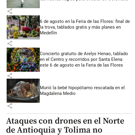
share
6 de agosto en la Feria de las Flores: final de
la trova, tablados gratis y más planes en
Medellín
share
Concierto gratuito de Arelys Henao, tablado
en el Centro y recorridos por Santa Elena
este 6 de agosto en la Feria de las Flores
share
Murió la bebé hipopótamo rescatada en el
Magdalena Medio
share
Ataques con drones en el Norte
de Antioquia y Tolima no