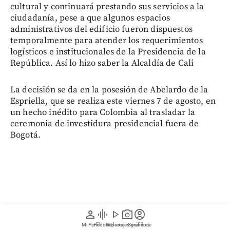
cultural y continuará prestando sus servicios a la
ciudadanía, pese a que algunos espacios
administrativos del edificio fueron dispuestos
temporalmente para atender los requerimientos
logísticos e institucionales de la Presidencia de la
República. Así lo hizo saber la Alcaldía de Cali
La decisión se da en la posesión de Abelardo de la
Espriella, que se realiza este viernes 7 de agosto, en
un hecho inédito para Colombia al trasladar la
ceremonia de investidura presidencial fuera de
Bogotá.
person
graphic_eq
play_arrow
photo_camera
account_circle
Mi Perfil
Pódcast
Reportajes gráficos
Videos
Suscríbete