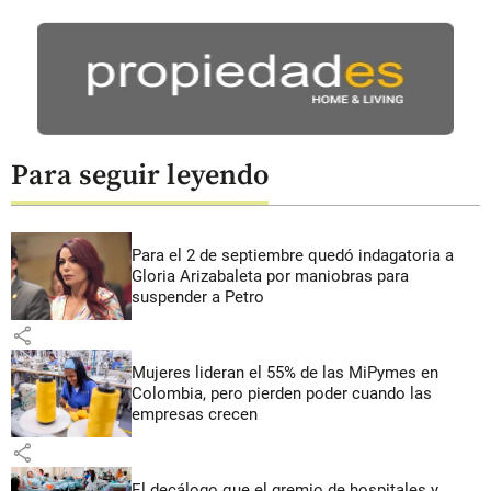
Para seguir leyendo
Para el 2 de septiembre quedó indagatoria a
Gloria Arizabaleta por maniobras para
suspender a Petro
share
Mujeres lideran el 55% de las MiPymes en
Colombia, pero pierden poder cuando las
empresas crecen
share
El decálogo que el gremio de hospitales y