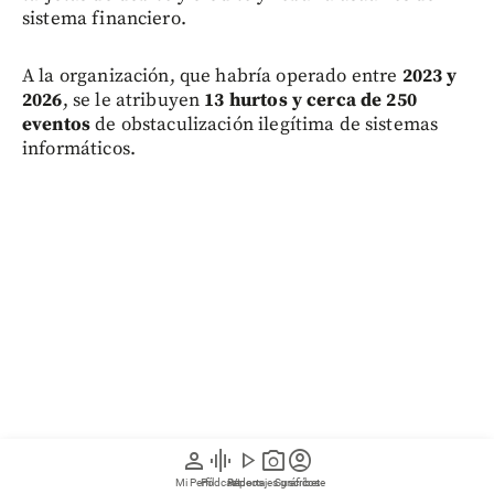
sistema financiero.
A la organización, que habría operado entre
2023 y
2026
, se le atribuyen
13 hurtos y cerca de 250
eventos
de obstaculización ilegítima de sistemas
informáticos.
person
graphic_eq
play_arrow
photo_camera
account_circle
Mi Perfil
Pódcast
Reportajes gráficos
Videos
Suscríbete