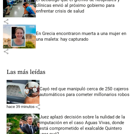
clínicas envió al próximo gobierno para
enfrentar crisis de salud
share
En Grecia encontraron muerta a una mujer en
una maleta: hay capturado
share
Las más leídas
Cayó red que manipuló cerca de 250 cajeros
automáticos para cometer millonarios robos
share
hace 39 minutos
Juez aplazó decisión sobre la nulidad de la
imputación en el caso Aguas Vivas, donde
está comprometido el exalcalde Quintero
¿por qué?