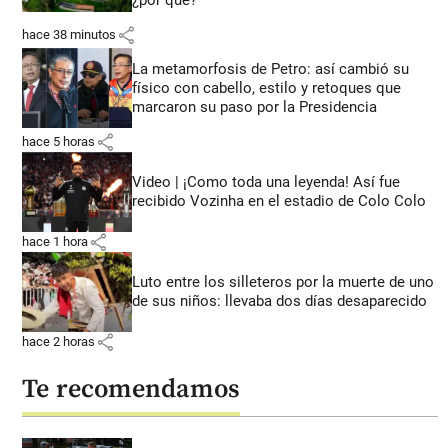
share
hace 38 minutos
La metamorfosis de Petro: así cambió su
físico con cabello, estilo y retoques que
marcaron su paso por la Presidencia
share
hace 5 horas
Video | ¡Como toda una leyenda! Así fue
recibido Vozinha en el estadio de Colo Colo
share
hace 1 hora
Luto entre los silleteros por la muerte de uno
de sus niños: llevaba dos días desaparecido
share
hace 2 horas
Te recomendamos