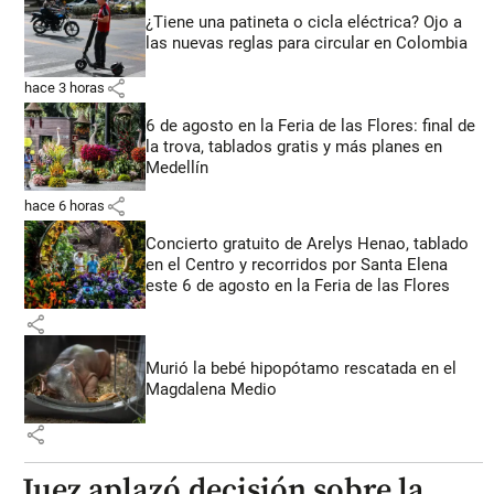
¿Tiene una patineta o cicla eléctrica? Ojo a
las nuevas reglas para circular en Colombia
share
hace 3 horas
6 de agosto en la Feria de las Flores: final de
la trova, tablados gratis y más planes en
Medellín
share
hace 6 horas
Concierto gratuito de Arelys Henao, tablado
en el Centro y recorridos por Santa Elena
este 6 de agosto en la Feria de las Flores
share
Murió la bebé hipopótamo rescatada en el
Magdalena Medio
share
Juez aplazó decisión sobre la