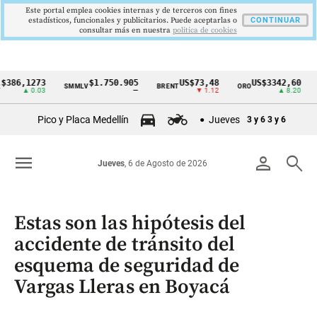
Este portal emplea cookies internas y de terceros con fines
estadísticos, funcionales y publicitarios. Puede aceptarlas o
CONTINUAR
consultar más en nuestra
politica de cookies
,1273
$1.750.905
US$73,48
US$3342,60
SMMLV
BRENT
ORO
COLC
Cintillo
▲ 0.03
—
▼ 1.12
▲ 8.20
de
Pico y Placa Medellín
Jueves
3 y 6
3 y 6
indicadores
económicos
menu
person
search
Jueves
, 6 de Agosto de 2026
Colombia
Estas son las hipótesis del
accidente de tránsito del
esquema de seguridad de
Vargas Lleras en Boyacá