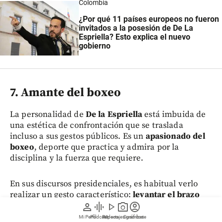
Colombia
¿Por qué 11 países europeos no fueron
invitados a la posesión de De La
Espriella? Esto explica el nuevo
gobierno
7. Amante del boxeo
La personalidad de
De la Espriella
está imbuida de
una estética de confrontación que se traslada
incluso a sus gestos públicos. Es un
apasionado del
boxeo
, deporte que practica y admira por la
disciplina y la fuerza que requiere.
En sus discursos presidenciales, es habitual verlo
realizar un gesto característico:
levantar el brazo
person
graphic_eq
play_arrow
photo_camera
account_circle
con el puño cerrado
en una postura que recuerda la
preparación para un golpe.
Mi Perfil
Pódcast
Reportajes gráficos
Videos
Suscríbete