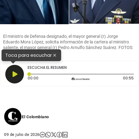
El ministro de Defensa designado, el mayor general (r) Jorge
Eduardo Mora López, solicita información de la cartera al ministro
saliente, el mayor general (r) Pedro Arnulfo Sánchez Suárez. FOTOS:
Colprensa
×
Toca para escuchar
ESCUCHA EL RESUMEN
Tiempo transcurrido: 0 segundos
Du
00:00
00:55
El Colombiano
09 de julio de 2026