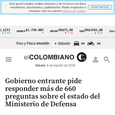
Este portal emplea cookies internas y de terceros con fines
estadísticos, funcionales y publicitarios. Puede aceptarlas o
CONTINUAR
consultar más en nuestra
politica de cookies
3
$1.750.905
US$73,48
US$3342,60
16
SMMLV
BRENT
ORO
COLCAP
Cintillo
03
—
▼ 1.12
▲ 8.20
de
Pico y Placa Medellín
Sabado
no
no
indicadores
económicos
menu
person
search
Colombia
Sábado
, 8 de Agosto de 2026
Gobierno entrante pide
responder más de 660
preguntas sobre el estado del
Ministerio de Defensa