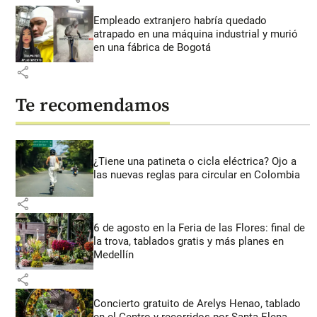
Empleado extranjero habría quedado
atrapado en una máquina industrial y murió
en una fábrica de Bogotá
share
Te recomendamos
¿Tiene una patineta o cicla eléctrica? Ojo a
las nuevas reglas para circular en Colombia
share
6 de agosto en la Feria de las Flores: final de
la trova, tablados gratis y más planes en
Medellín
share
Concierto gratuito de Arelys Henao, tablado
en el Centro y recorridos por Santa Elena