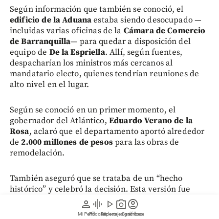
Según información que también se conoció, el
edificio de la Aduana
estaba siendo desocupado —
incluidas varias oficinas de la
Cámara de Comercio
de Barranquilla
— para quedar a disposición del
equipo de
De la Espriella
. Allí, según fuentes,
despacharían los ministros más cercanos al
mandatario electo, quienes tendrían reuniones de
alto nivel en el lugar.
Según se conoció en un primer momento, el
gobernador del Atlántico,
Eduardo Verano de la
Rosa
, aclaró que el departamento aportó alrededor
de
2.000 millones de pesos
para las obras de
remodelación.
También aseguró que se trataba de un “hecho
histórico” y celebró la decisión. Esta versión fue
controvertida días después por el nuevo
person
graphic_eq
play_arrow
photo_camera
account_circle
mandatario.
Mi Perfil
Pódcast
Reportajes gráficos
Videos
Suscríbete