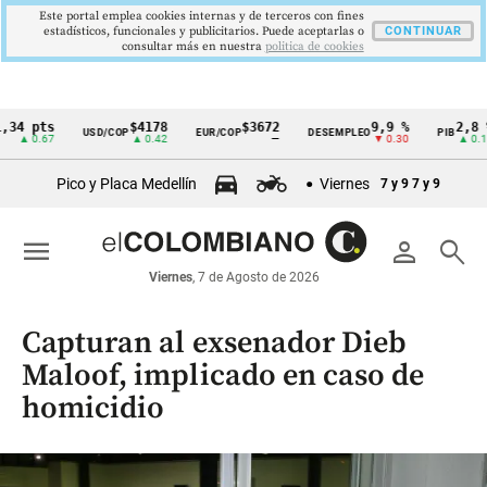
Este portal emplea cookies internas y de terceros con fines
estadísticos, funcionales y publicitarios. Puede aceptarlas o
CONTINUAR
consultar más en nuestra
politica de cookies
pts
$4178
$3672
9,9 %
2,8 %
USD/COP
EUR/COP
DESEMPLEO
PIB
Cintillo
0.67
▲ 0.42
—
▼ 0.30
▲ 0.10
de
Pico y Placa Medellín
Viernes
7 y 9
7 y 9
indicadores
económicos
menu
person
search
Colombia
Viernes
, 7 de Agosto de 2026
Capturan al exsenador Dieb
Maloof, implicado en caso de
homicidio