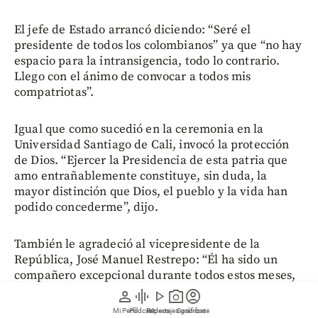
El jefe de Estado arrancó diciendo: “Seré el
presidente de todos los colombianos” ya que “no hay
espacio para la intransigencia, todo lo contrario.
Llego con el ánimo de convocar a todos mis
compatriotas”.
Igual que como sucedió en la ceremonia en la
Universidad Santiago de Cali, invocó la protección
de Dios. “Ejercer la Presidencia de esta patria que
amo entrañablemente constituye, sin duda, la
mayor distinción que Dios, el pueblo y la vida han
podido concederme”, dijo.
También le agradeció al vicepresidente de la
República, José Manuel Restrepo: “Él ha sido un
compañero excepcional durante todos estos meses,
y estoy convencido de que será un guerrero
person
graphic_eq
play_arrow
photo_camera
account_circle
fundamental en la inmensa tarea de reconstruir a
Mi Perfil
Pódcast
Reportajes gráficos
Videos
Suscríbete