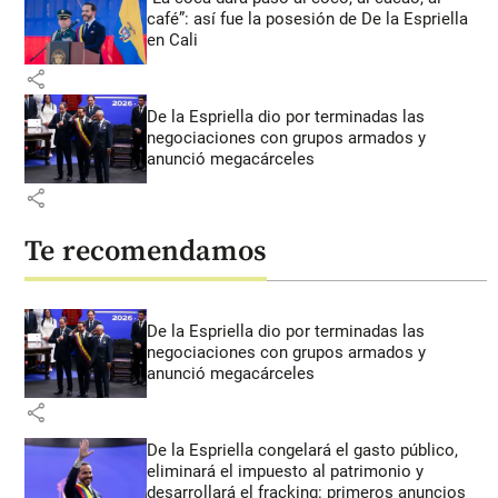
café”: así fue la posesión de De la Espriella
en Cali
share
De la Espriella dio por terminadas las
negociaciones con grupos armados y
anunció megacárceles
share
Te recomendamos
De la Espriella dio por terminadas las
negociaciones con grupos armados y
anunció megacárceles
share
De la Espriella congelará el gasto público,
eliminará el impuesto al patrimonio y
desarrollará el fracking: primeros anuncios