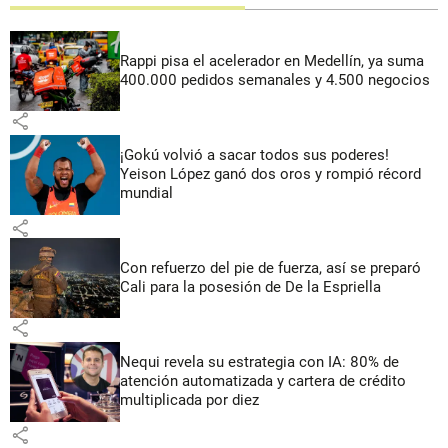
Rappi pisa el acelerador en Medellín, ya suma
400.000 pedidos semanales y 4.500 negocios
share
¡Gokú volvió a sacar todos sus poderes!
Yeison López ganó dos oros y rompió récord
mundial
share
Con refuerzo del pie de fuerza, así se preparó
Cali para la posesión de De la Espriella
share
Nequi revela su estrategia con IA: 80% de
atención automatizada y cartera de crédito
multiplicada por diez
share