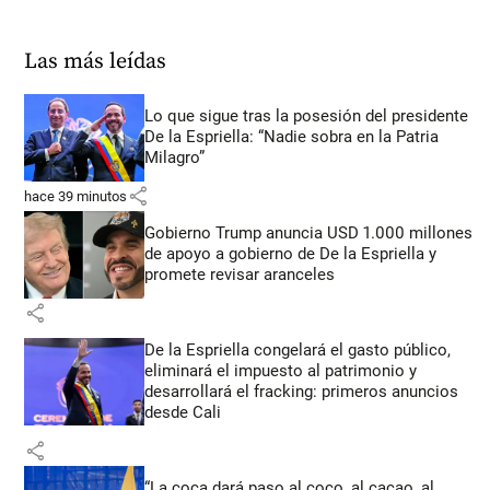
Las más leídas
Lo que sigue tras la posesión del presidente
De la Espriella: “Nadie sobra en la Patria
Milagro”
share
hace 39 minutos
Gobierno Trump anuncia USD 1.000 millones
de apoyo a gobierno de De la Espriella y
promete revisar aranceles
share
De la Espriella congelará el gasto público,
eliminará el impuesto al patrimonio y
desarrollará el fracking: primeros anuncios
desde Cali
share
“La coca dará paso al coco, al cacao, al