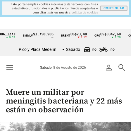
Este portal emplea cookies internas y de terceros con fines
estadísticos, funcionales y publicitarios. Puede aceptarlas o
CONTINUAR
consultar más en nuestra
politica de cookies
273
$1.750.905
US$73,48
US$3342,60
SMMLV
BRENT
ORO
COLCAP
Cintillo
0.03
—
▼ 1.12
▲ 8.20
de
Pico y Placa Medellín
Sabado
no
no
indicadores
económicos
menu
person
search
Sábado
, 8 de Agosto de 2026
Colombia
Muere un militar por
meningitis bacteriana y 22 más
están en observación