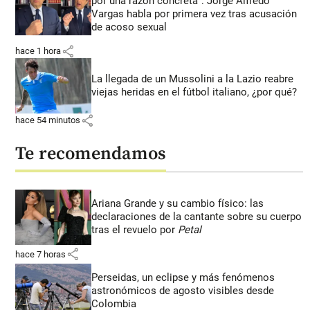
por una razón concreta”: Jorge Alfredo
Vargas habla por primera vez tras acusación
de acoso sexual
share
hace 1 hora
La llegada de un Mussolini a la Lazio reabre
viejas heridas en el fútbol italiano, ¿por qué?
share
hace 54 minutos
Te recomendamos
Ariana Grande y su cambio físico: las
declaraciones de la cantante sobre su cuerpo
tras el revuelo por
Petal
share
hace 7 horas
Perseidas, un eclipse y más fenómenos
astronómicos de agosto visibles desde
Colombia