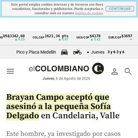
Este portal emplea cookies internas y de terceros con fines
estadísticos, funcionales y publicitarios. Puede aceptarlas o
CONTINUAR
consultar más en nuestra
politica de cookies
3342,60
1621,34 pts
$4178
$3697
COLCAP
USD/COP
EUR/COP
DESE
Cintillo
▲ 8.20
▲ 0.67
▲ 0.42
—
de
Pico y Placa Medellín
Jueves
3 y 6
3 y 6
indicadores
económicos
menu
person
search
Colombia
Jueves
, 6 de Agosto de 2026
Brayan Campo aceptó que
asesinó a la pequeña Sofía
Delgado
en Candelaria, Valle
Este hombre, ya investigado por casos