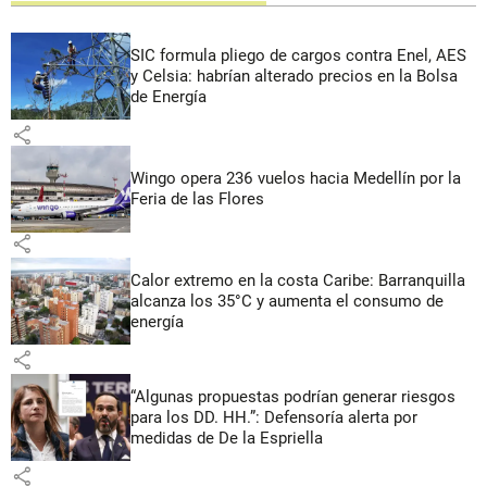
SIC formula pliego de cargos contra Enel, AES
y Celsia: habrían alterado precios en la Bolsa
de Energía
share
Wingo opera 236 vuelos hacia Medellín por la
Feria de las Flores
share
Calor extremo en la costa Caribe: Barranquilla
alcanza los 35°C y aumenta el consumo de
energía
share
“Algunas propuestas podrían generar riesgos
para los DD. HH.”: Defensoría alerta por
medidas de De la Espriella
share