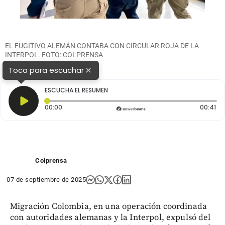
EL
FUGITIVO ALEMÁN CONTABA CON CIRCULAR ROJA DE LA
INTERPOL. FOTO: COLPRENSA
×
Toca para escuchar
ESCUCHA EL RESUMEN
Tiempo transcurrido: 0 segundos
Du
00:00
00:41
Colprensa
07 de septiembre de 2025
Migración Colombia, en una operación coordinada
con autoridades alemanas y la Interpol, expulsó del