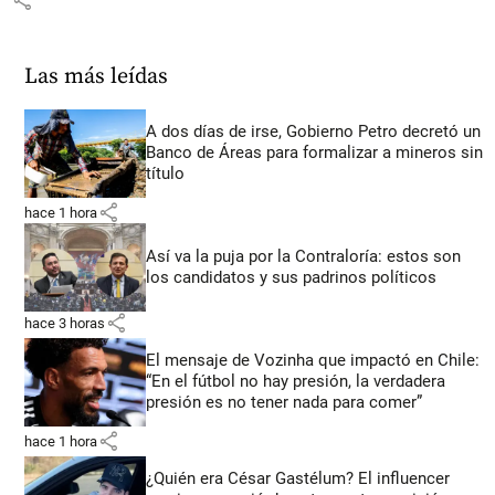
share
Las más leídas
A dos días de irse, Gobierno Petro decretó un
Banco de Áreas para formalizar a mineros sin
título
share
hace 1 hora
Así va la puja por la Contraloría: estos son
los candidatos y sus padrinos políticos
share
hace 3 horas
El mensaje de Vozinha que impactó en Chile:
“En el fútbol no hay presión, la verdadera
presión es no tener nada para comer”
share
hace 1 hora
¿Quién era César Gastélum? El influencer