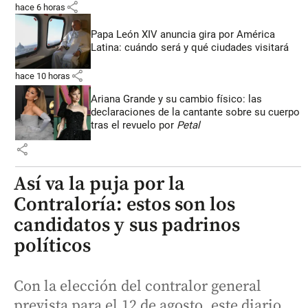
share
hace 6 horas
Papa León XIV anuncia gira por América
Latina: cuándo será y qué ciudades visitará
share
hace 10 horas
Ariana Grande y su cambio físico: las
declaraciones de la cantante sobre su cuerpo
tras el revuelo por
Petal
share
Así va la puja por la
Contraloría: estos son los
candidatos y sus padrinos
políticos
Con la elección del contralor general
prevista para el 12 de agosto, este diario