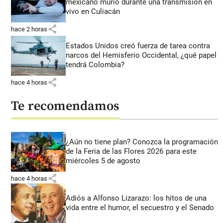
mexicano murió durante una transmisión en
vivo en Culiacán
share
hace 2 horas
Estados Unidos creó fuerza de tarea contra
narcos del Hemisferio Occidental, ¿qué papel
tendrá Colombia?
share
hace 4 horas
Te recomendamos
¿Aún no tiene plan? Conozca la programación
de la Feria de las Flores 2026 para este
miércoles 5 de agosto
share
hace 4 horas
Adiós a Alfonso Lizarazo: los hitos de una
vida entre el humor, el secuestro y el Senado