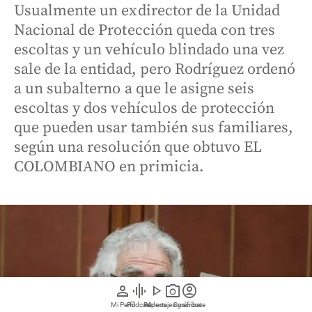
Usualmente un exdirector de la Unidad
Nacional de Protección queda con tres
escoltas y un vehículo blindado una vez
sale de la entidad, pero Rodríguez ordenó
a un subalterno a que le asigne seis
escoltas y dos vehículos de protección
que pueden usar también sus familiares,
según una resolución que obtuvo EL
COLOMBIANO en primicia.
person
graphic_eq
play_arrow
photo_camera
account_circle
Mi Perfil
Pódcast
Reportajes gráficos
Videos
Suscríbete