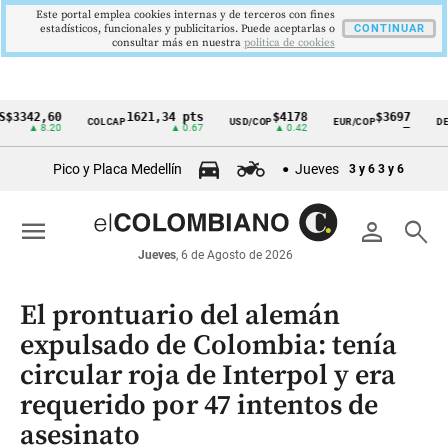
Este portal emplea cookies internas y de terceros con fines
estadísticos, funcionales y publicitarios. Puede aceptarlas o
CONTINUAR
consultar más en nuestra
politica de cookies
42,60
1621,34 pts
$4178
$3697
COLCAP
USD/COP
EUR/COP
DESEMP
Cintillo
▲ 8.20
▲ 0.67
▲ 0.42
—
de
Pico y Placa Medellín
Jueves
3 y 6
3 y 6
indicadores
económicos
menu
person
search
Colombia
Jueves
, 6 de Agosto de 2026
El prontuario del alemán
expulsado de Colombia: tenía
circular roja de Interpol y era
requerido por 47 intentos de
asesinato