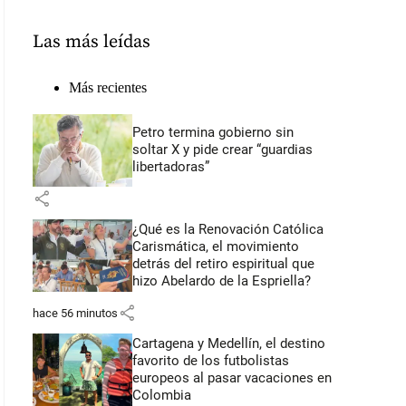
Las más leídas
Más recientes
Petro termina gobierno sin
soltar X y pide crear “guardias
libertadoras”
share
¿Qué es la Renovación Católica
Carismática, el movimiento
detrás del retiro espiritual que
hizo Abelardo de la Espriella?
share
hace 56 minutos
Cartagena y Medellín, el destino
favorito de los futbolistas
europeos al pasar vacaciones en
Colombia