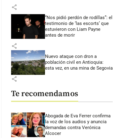
share
“Nos pidió perdón de rodillas”: el
testimonio de ‘las escorts’ que
estuvieron con Liam Payne
antes de morir
share
Nuevo ataque con dron a
población civil en Antioquia:
esta vez, en una mina de Segovia
share
Te recomendamos
Abogada de Eva Ferrer confirma
la voz de los audios y anuncia
demandas contra Verónica
Alcocer