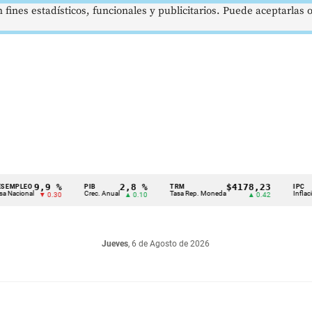
 fines estadísticos, funcionales y publicitarios. Puede aceptarlas
9,9 %
2,8 %
$4178,23
LEO
PIB
TRM
IPC
ional
Crec. Anual
Tasa Rep. Moneda
Inflación an
▼ 0.30
▲ 0.10
▲ 0.42
Jueves
, 6 de Agosto de 2026