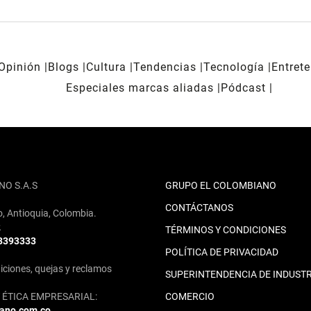
Opinión
Blogs
Cultura
Tendencias
Tecnología
Entret
Especiales marcas aliadas
Pódcast
NO S.A.S
GRUPO EL COLOMBIANO
CONTÁCTANOS
o, Antioquia, Colombia.
2
TÉRMINOS Y CONDICIONES
 3393333
POLÍTICA DE PRIVACIDAD
iciones, quejas y reclamos
SUPERINTENDENCIA DE INDUSTR
ÉTICA EMPRESARIAL:
COMERCIO
iano.com.co