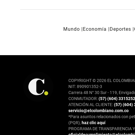
Mundo
Economía
Deportes
REDES SOCIALES
COPYRIGHT © 2026 EL COLOMBIA
NIT: 890901352-3
Carrera 48 N° 30 Sur - 119, Envigad
CONMUTADOR:
(57) (604) 331525
ATENCIÓN AL CLIENTE:
(57) (604)
servicio@elcolombiano.com.co
*Para asuntos relacionados con pet
(PQR),
haz clic aquí
PROGRAMA DE TRANSPARENCIA Y 
oficialdecumplimiento@elcolomb