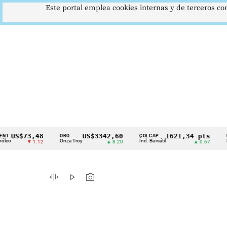
Este portal emplea cookies internas y de terceros con
$73,48
US$3342,60
1621,34 pts
ORO
COLCAP
USD/CO
Cintillo
Onza Troy
Índ. Bursátil
Dólar Sp
▼ 1.12
▲ 8.20
▲ 0.67
de
indicadores
graphic_eq
play_arrow
photo_camera
económicos
Colombia