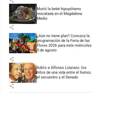
share
Murió la bebé hipopótamo
rescatada en el Magdalena
Medio
: 44 segundos
share
¿Aún no tiene plan? Conozca la
programación de la Feria de las
Flores 2026 para este miércoles
5 de agosto
share
Adiós a Alfonso Lizarazo: los
hitos de una vida entre el humor,
el secuestro y el Senado
share