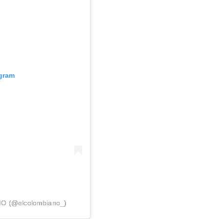
agram
NO (@elcolombiano_)