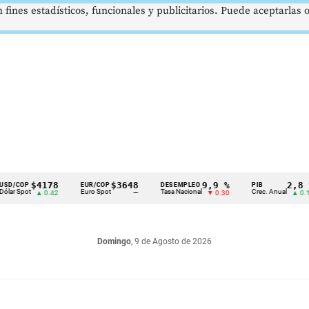
 fines estadísticos, funcionales y publicitarios. Puede aceptarlas
$4178
$3648
9,9 %
2,8 %
P
EUR/COP
DESEMPLEO
PIB
ot
Euro Spot
Tasa Nacional
Crec. Anual
▲ 0.42
—
▼ 0.30
▲ 0.10
Domingo
, 9 de Agosto de 2026