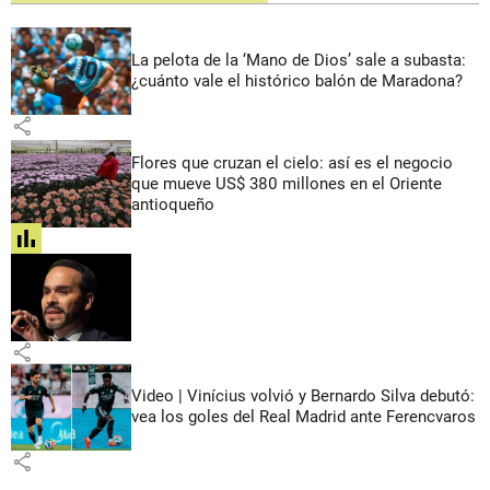
La pelota de la ‘Mano de Dios’ sale a subasta:
¿cuánto vale el histórico balón de Maradona?
share
Flores que cruzan el cielo: así es el negocio
que mueve US$ 380 millones en el Oriente
antioqueño
share
share
Video | Vinícius volvió y Bernardo Silva debutó:
vea los goles del Real Madrid ante Ferencvaros
share