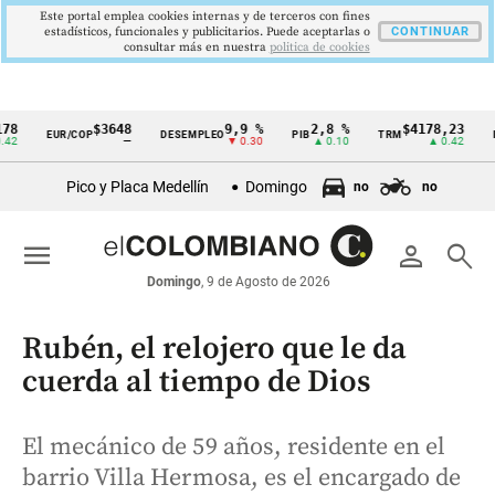
Este portal emplea cookies internas y de terceros con fines
estadísticos, funcionales y publicitarios. Puede aceptarlas o
CONTINUAR
consultar más en nuestra
politica de cookies
$3648
9,9 %
2,8 %
$4178,23
5,
EUR/COP
DESEMPLEO
PIB
TRM
IPC
Cintillo
—
▼ 0.30
▲ 0.10
▲ 0.42
▼
de
Pico y Placa Medellín
Domingo
no
no
indicadores
económicos
menu
person
search
Colombia
Domingo
, 9 de Agosto de 2026
Rubén, el relojero que le da
cuerda al tiempo de Dios
El mecánico de 59 años, residente en el
barrio Villa Hermosa, es el encargado de