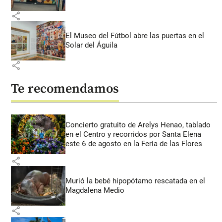
share
El Museo del Fútbol abre las puertas en el
Solar del Águila
share
Te recomendamos
Concierto gratuito de Arelys Henao, tablado
en el Centro y recorridos por Santa Elena
este 6 de agosto en la Feria de las Flores
share
Murió la bebé hipopótamo rescatada en el
Magdalena Medio
share