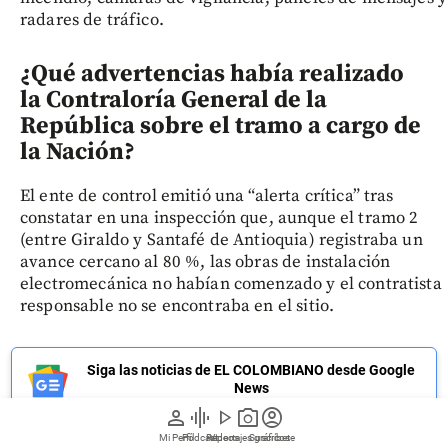
radares de tráfico.
¿Qué advertencias había realizado
la Contraloría General de la
República sobre el tramo a cargo de
la Nación?
El ente de control emitió una “alerta crítica” tras
constatar en una inspección que, aunque el tramo 2
(entre Giraldo y Santafé de Antioquia) registraba un
avance cercano al 80 %, las obras de instalación
electromecánica no habían comenzado y el contratista
responsable no se encontraba en el sitio.
Siga las noticias de EL COLOMBIANO desde Google
News
person
graphic_eq
play_arrow
photo_camera
account_circle
Mi Perfil
Pódcast
Reportajes gráficos
Videos
Suscríbete