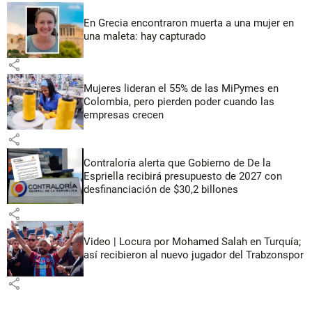
En Grecia encontraron muerta a una mujer en
una maleta: hay capturado
share
Mujeres lideran el 55% de las MiPymes en
Colombia, pero pierden poder cuando las
empresas crecen
share
Contraloría alerta que Gobierno de De la
Espriella recibirá presupuesto de 2027 con
desfinanciación de $30,2 billones
share
Video | Locura por Mohamed Salah en Turquía;
así recibieron al nuevo jugador del Trabzonspor
share