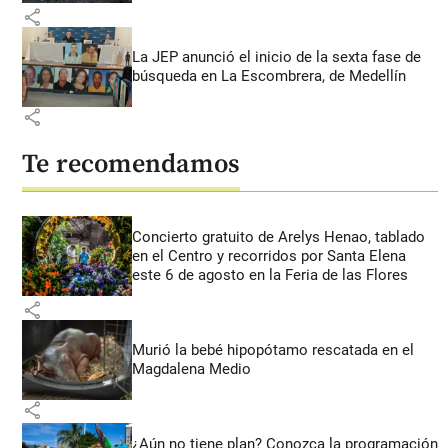
share
La JEP anunció el inicio de la sexta fase de
búsqueda en La Escombrera, de Medellín
share
Te recomendamos
Concierto gratuito de Arelys Henao, tablado
en el Centro y recorridos por Santa Elena
este 6 de agosto en la Feria de las Flores
share
Murió la bebé hipopótamo rescatada en el
Magdalena Medio
share
¿Aún no tiene plan? Conozca la programación