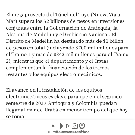
El megaproyecto del Túnel del Toyo (Nueva Vía al
Mar) supera los $2 billones de pesos en inversiones
conjuntas entre la Gobernación de Antioquia, la
Alcaldía de Medellín y el Gobierno Nacional. El
Distrito de Medellín ha destinado más de $1 billón
de pesos en total (incluyendo $700 mil millones para
el Tramo 1 y más de $342 mil millones para el Tramo
2), mientras que el departamento y el Invías
complementan la financiación de los tramos
restantes y los equipos electromecánicos.
El avance en la instalación de los equipos
electromecánicos es clave para que en el segundo
semestre de 2027 Antioquia y Colombia puedan
llegar al mar de Urabá en menor tiempo del que hoy
se toma.
person
graphic_eq
play_arrow
photo_camera
account_circle
Para consultar contenido premium o profundizar
Mi Perfil
Pódcast
Reportajes gráficos
Videos
Suscríbete