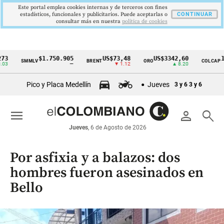
Este portal emplea cookies internas y de terceros con fines
estadísticos, funcionales y publicitarios. Puede aceptarlas o
CONTINUAR
consultar más en nuestra
politica de cookies
$1.750.905
US$73,48
US$3342,60
1621,3
SMMLV
BRENT
ORO
COLCAP
Cintillo
—
▼ 1.12
▲ 8.20
de
Pico y Placa Medellín
Jueves
3 y 6
3 y 6
indicadores
económicos
menu
person
search
Colombia
Jueves
, 6 de Agosto de 2026
Por asfixia y a balazos: dos
hombres fueron asesinados en
Bello