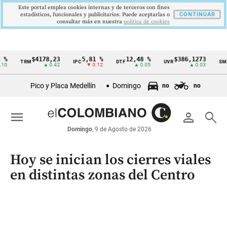
Este portal emplea cookies internas y de terceros con fines
estadísticos, funcionales y publicitarios. Puede aceptarlas o
CONTINUAR
consultar más en nuestra
politica de cookies
%
$4178,23
5,81 %
12,48 %
$386,1273
TRM
IPC
DTF
UVR
SMML
Cintillo
0
▲ 0.42
▼ 0.12
▲ 0.05
▲ 0.03
de
Pico y Placa Medellín
Domingo
no
no
indicadores
económicos
menu
person
search
Colombia
Domingo
, 9 de Agosto de 2026
Hoy se inician los cierres viales
en distintas zonas del Centro