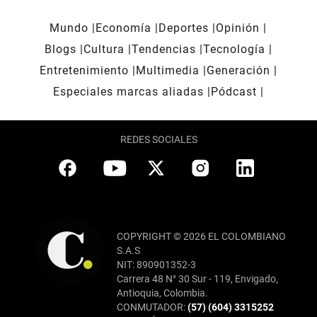
Mundo
Economía
Deportes
Opinión
Blogs
Cultura
Tendencias
Tecnología
Entretenimiento
Multimedia
Generación
Especiales marcas aliadas
Pódcast
REDES SOCIALES
COPYRIGHT © 2026 EL COLOMBIANO
S.A.S
NIT: 890901352-3
Carrera 48 N° 30 Sur - 119, Envigado,
Antioquia, Colombia.
CONMUTADOR:
(57) (604) 3315252