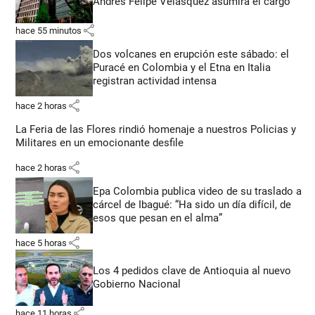
Andrés Felipe Velásquez asumirá el cargo
share
hace 55 minutos
Dos volcanes en erupción este sábado: el
Puracé en Colombia y el Etna en Italia
registran actividad intensa
share
hace 2 horas
La Feria de las Flores rindió homenaje a nuestros Policias y
Militares en un emocionante desfile
share
hace 2 horas
Epa Colombia publica video de su traslado a
cárcel de Ibagué: “Ha sido un día difícil, de
esos que pesan en el alma”
share
hace 5 horas
Los 4 pedidos clave de Antioquia al nuevo
Gobierno Nacional
share
hace 11 horas