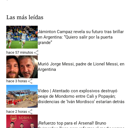
Las más leídas
Jáminton Campaz revela su futuro tras brillar
en Argentina: “Quiero salir por la puerta
grande”
share
hace 57 minutos
Murió Jorge Messi, padre de Lionel Messi, en
Argentina
share
hace 3 horas
Video | Atentado con explosivos destruyó
peaje de Mondomo entre Cali y Popayán;
disidencias de ‘Iván Mordisco’ estarían detrás
share
hace 2 horas
¡Refuerzo top para el Arsenal! Bruno