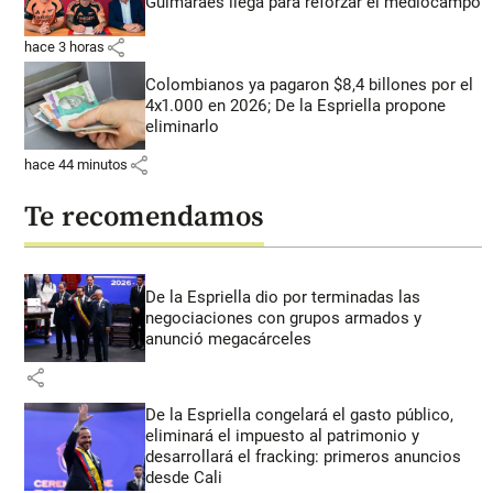
Guimarães llega para reforzar el mediocampo
share
hace 3 horas
Colombianos ya pagaron $8,4 billones por el
4x1.000 en 2026; De la Espriella propone
eliminarlo
share
hace 44 minutos
Te recomendamos
De la Espriella dio por terminadas las
negociaciones con grupos armados y
anunció megacárceles
share
De la Espriella congelará el gasto público,
eliminará el impuesto al patrimonio y
desarrollará el fracking: primeros anuncios
desde Cali