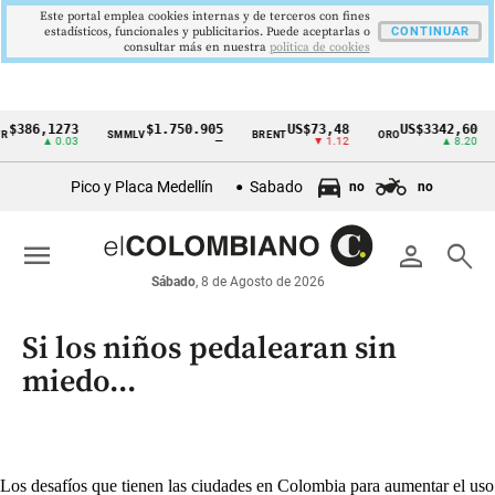
Este portal emplea cookies internas y de terceros con fines
estadísticos, funcionales y publicitarios. Puede aceptarlas o
CONTINUAR
consultar más en nuestra
politica de cookies
6,1273
$1.750.905
US$73,48
US$3342,60
SMMLV
BRENT
ORO
COL
Cintillo
▲ 0.03
—
▼ 1.12
▲ 8.20
de
Pico y Placa Medellín
Sabado
no
no
indicadores
económicos
menu
person
search
Colombia
Sábado
, 8 de Agosto de 2026
Si los niños pedalearan sin
miedo...
Los desafíos que tienen las ciudades en Colombia para aumentar el uso