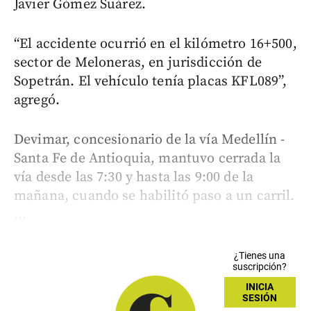
Javier Gómez Suárez.
“El accidente ocurrió en el kilómetro 16+500,
sector de Meloneras, en jurisdicción de
Sopetrán. El vehículo tenía placas KFL089”,
agregó.
Devimar, concesionario de la vía Medellín -
Santa Fe de Antioquia, mantuvo cerrada la
vía desde las 7:30 y hasta las 9:00 de la
mañana, cuando se habilitó paso a un carril.
...
¿Tienes una
suscripción?
INICIA
SESIÓN