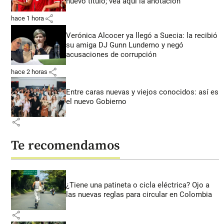
nuevo título; vea aquí la anotación
share
hace 1 hora
Verónica Alcocer ya llegó a Suecia: la recibió
su amiga DJ Gunn Lundemo y negó
acusaciones de corrupción
share
hace 2 horas
Entre caras nuevas y viejos conocidos: así es
el nuevo Gobierno
share
Te recomendamos
¿Tiene una patineta o cicla eléctrica? Ojo a
las nuevas reglas para circular en Colombia
share