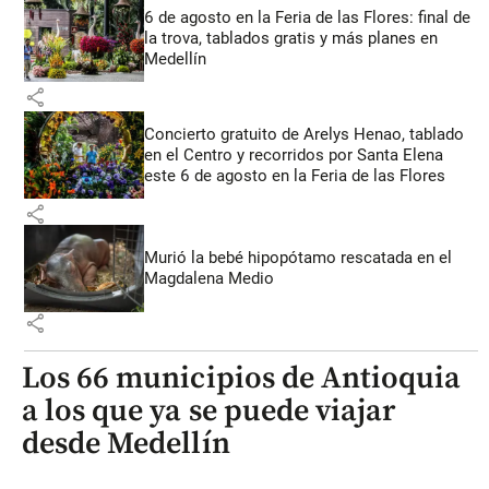
6 de agosto en la Feria de las Flores: final de
la trova, tablados gratis y más planes en
Medellín
share
Concierto gratuito de Arelys Henao, tablado
en el Centro y recorridos por Santa Elena
este 6 de agosto en la Feria de las Flores
share
Murió la bebé hipopótamo rescatada en el
Magdalena Medio
share
Los 66 municipios de Antioquia
a los que ya se puede viajar
desde Medellín