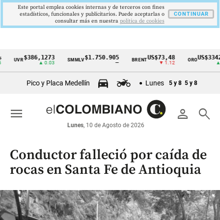
Este portal emplea cookies internas y de terceros con fines
estadísticos, funcionales y publicitarios. Puede aceptarlas o
CONTINUAR
consultar más en nuestra
politica de cookies
$386,1273
$1.750.905
US$73,48
US$3342,60
UVR
SMMLV
BRENT
ORO
Cintillo
▲ 0.03
—
▼ 1.12
▲ 8.20
de
Pico y Placa Medellín
Lunes
5 y 8
5 y 8
indicadores
económicos
menu
person
search
Colombia
Lunes
, 10 de Agosto de 2026
Conductor falleció por caída de
rocas en Santa Fe de Antioquia