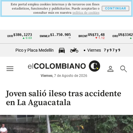
Este portal emplea cookies internas y de terceros con fines
estadísticos, funcionales y publicitarios. Puede aceptarlas o
CONTINUAR
consultar más en nuestra
politica de cookies
$386,1273
$1.750.905
US$73,48
US$3342,60
UVR
SMMLV
BRENT
ORO
Cintillo
▲ 0.03
—
▼ 1.12
▲ 8.20
de
Pico y Placa Medellín
Viernes
7 y 9
7 y 9
indicadores
económicos
menu
person
search
Colombia
Viernes
, 7 de Agosto de 2026
Joven salió ileso tras accidente
en La Aguacatala