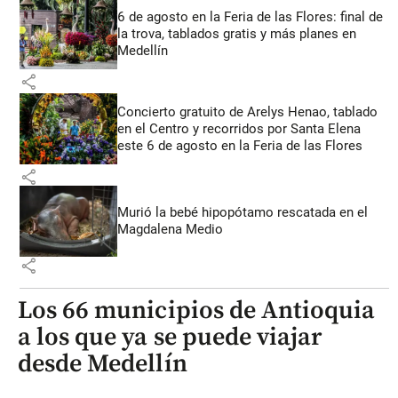
6 de agosto en la Feria de las Flores: final de
la trova, tablados gratis y más planes en
Medellín
share
Concierto gratuito de Arelys Henao, tablado
en el Centro y recorridos por Santa Elena
este 6 de agosto en la Feria de las Flores
share
Murió la bebé hipopótamo rescatada en el
Magdalena Medio
share
Los 66 municipios de Antioquia
a los que ya se puede viajar
desde Medellín