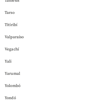
Támesis
Tarso
Titiribí
Valparaíso
Vegachí
Yali
Yarumal
Yolombó
Yondó