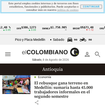
Este portal emplea cookies internas y de terceros con fines
estadísticos, funcionales y publicitarios. Puede aceptarlas o
CONTINUAR
consultar más en nuestra
politica de cookies
2,48 %
$386,1273
$1.750.905
US$73,48
U
UVR
SMMLV
BRENT
ORO
Cintillo
▲ 0.05
▲ 0.03
—
▼ 1.12
de
Pico y Placa Medellín
Sabado
no
no
indicadores
económicos
menu
person
search
Colombia
Sábado
, 8 de Agosto de 2026
Antioquia
Economía
El rebusque gana terreno en
Medellín: sumaría hasta 45.000
trabajadores informales en el
segundo semestre
share