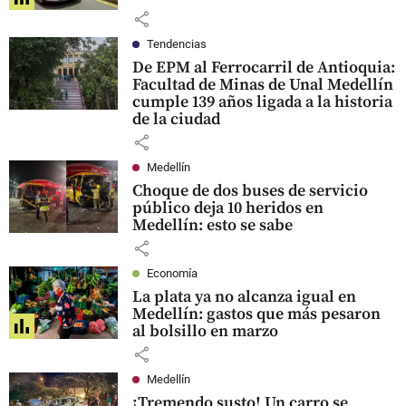
share
Tendencias
De EPM al Ferrocarril de Antioquia:
Facultad de Minas de Unal Medellín
cumple 139 años ligada a la historia
de la ciudad
share
Medellín
Choque de dos buses de servicio
público deja 10 heridos en
Medellín: esto se sabe
share
Economía
La plata ya no alcanza igual en
Medellín: gastos que más pesaron
al bolsillo en marzo
share
Medellín
¡Tremendo susto! Un carro se