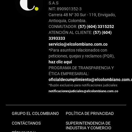
S.A.S
NIT: 890901352-3
Carrera 48 N° 30 Sur - 119, Envigado,
Antioquia, Colombia.
CONMUTADOR:
(57) (604) 3315252
ATENCIÓN AL CLIENTE:
(57) (604)
3393333
servicio@elcolombiano.com.co
*Para asuntos relacionados con
peticiones, quejas y reclamos (PQR),
haz clic aquí
PROGRAMA DE TRANSPARENCIA Y
ÉTICA EMPRESARIAL:
oficialdecumplimiento@elcolombiano.com.
*Buzón exclusivo para notificaciones judiciales:
notificacionesjudiciales@elcolombiano.com.co
GRUPO EL COLOMBIANO
POLÍTICA DE PRIVACIDAD
CONTÁCTANOS
SUPERINTENDENCIA DE
INDUSTRIA Y COMERCIO