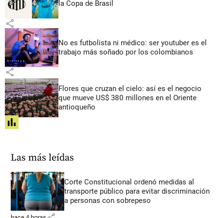
la Copa de Brasil
share
No es futbolista ni médico: ser youtuber es el
trabajo más soñado por los colombianos
share
Flores que cruzan el cielo: así es el negocio
que mueve US$ 380 millones en el Oriente
antioqueño
share
Las más leídas
Corte Constitucional ordenó medidas al
transporte público para evitar discriminación
a personas con sobrepeso
share
hace 4 horas