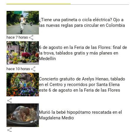
¿Tiene una patineta o cicla eléctrica? Ojo a
las nuevas reglas para circular en Colombia
share
hace 7 horas
6 de agosto en la Feria de las Flores: final de
la trova, tablados gratis y más planes en
Medellín
share
hace 10 horas
Concierto gratuito de Arelys Henao, tablado
en el Centro y recorridos por Santa Elena
este 6 de agosto en la Feria de las Flores
share
Murió la bebé hipopótamo rescatada en el
Magdalena Medio
share