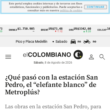
Este portal emplea cookies internas y de terceros con fines
estadísticos, funcionales y publicitarios. Puede aceptarlas o
CONTINUAR
consultar más en nuestra
politica de cookies
$1.750.905
US$73,48
US$3342,60
1621,3
SMMLV
BRENT
ORO
COLCAP
Cintillo
—
▼ 1.12
▲ 8.20
de
Pico y Placa Medellín
Sabado
no
no
indicadores
económicos
menu
person
search
Colombia
Sábado
, 8 de Agosto de 2026
¿Qué pasó con la estación San
Pedro, el “elefante blanco” de
Metroplús?
Las obras en la estación San Pedro, para