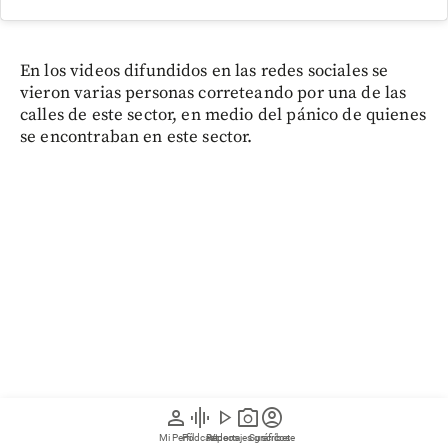
En los videos difundidos en las redes sociales se
vieron varias personas correteando por una de las
calles de este sector, en medio del pánico de quienes
se encontraban en este sector.
person
graphic_eq
play_arrow
photo_camera
account_circle
Mi Perfil
Pódcast
Reportajes gráficos
Videos
Suscríbete