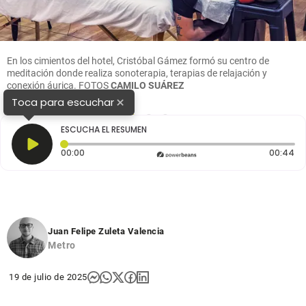
En los cimientos del hotel, Cristóbal Gámez formó su centro de
meditación donde realiza sonoterapia, terapias de relajación y
conexión áurica.
FOTOS
CAMILO SUÁREZ
×
Toca para escuchar
1
2
3
ESCUCHA EL RESUMEN
Tiempo transcurrido: 0 segundos
Du
00:00
00:44
Juan Felipe Zuleta Valencia
Metro
19 de julio de 2025