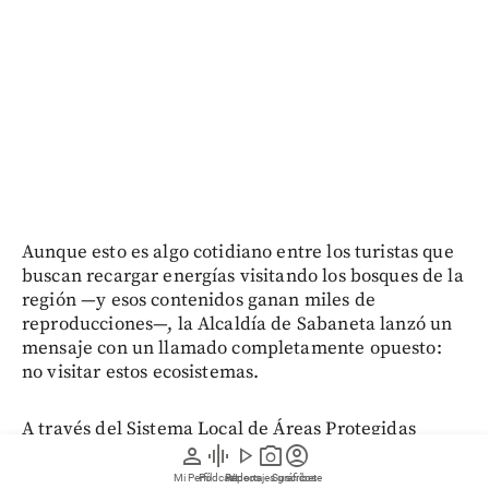
Aunque esto es algo cotidiano entre los turistas que
buscan recargar energías visitando los bosques de la
región —y esos contenidos ganan miles de
reproducciones—, la Alcaldía de Sabaneta lanzó un
mensaje con un llamado completamente opuesto:
no visitar estos ecosistemas.
A través del Sistema Local de Áreas Protegidas
(Silap), el municipio advirtió que las cascadas hacen
person
graphic_eq
play_arrow
photo_camera
account_circle
parte de un corredor biológico conectado con la
Mi Perfil
Pódcast
Reportajes gráficos
Videos
Suscríbete