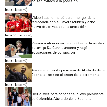
no ser invitado a la posesión
share
hace 3 horas
Video | Lucho marcó su primer gol de la
temporada con el Bayern Múnich y ganó
nuevo título; vea aquí la anotación
share
hace 56 minutos
Verónica Alcocer ya llegó a Suecia: la recibió
su amiga DJ Gunn Lundemo y negó
acusaciones de corrupción
share
hace 2 horas
Así será la inédita posesión de Abelardo de la
Espriella: este es el orden de la ceremonia
share
hace 2 horas
Diez claves para conocer al nuevo presidente
de Colombia, Abelardo de la Espriella