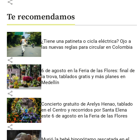
share
Te recomendamos
¿Tiene una patineta o cicla eléctrica? Ojo a
las nuevas reglas para circular en Colombia
share
6 de agosto en la Feria de las Flores: final de
la trova, tablados gratis y más planes en
Medellín
share
Concierto gratuito de Arelys Henao, tablado
en el Centro y recorridos por Santa Elena
este 6 de agosto en la Feria de las Flores
share
Murió la bebé hipopótamo rescatada en el