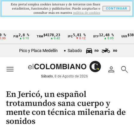
Este portal emplea cookies internas y de terceros con fines
estadísticos, funcionales y publicitarios. Puede aceptarlas o
CONTINUAR
consultar más en nuestra
politica de cookies
2,8 %
$4178,23
5,81 %
12,48 %
$386,127
PIB
TRM
IPC
DTF
UVR
Cintillo
▲ 0.10
▲ 0.42
▼ 0.12
▲ 0.05
▲ 0.0
de
Pico y Placa Medellín
Sabado
no
no
indicadores
económicos
menu
person
search
Colombia
Sábado
, 8 de Agosto de 2026
En Jericó, un español
trotamundos sana cuerpo y
mente con técnica milenaria de
sonidos