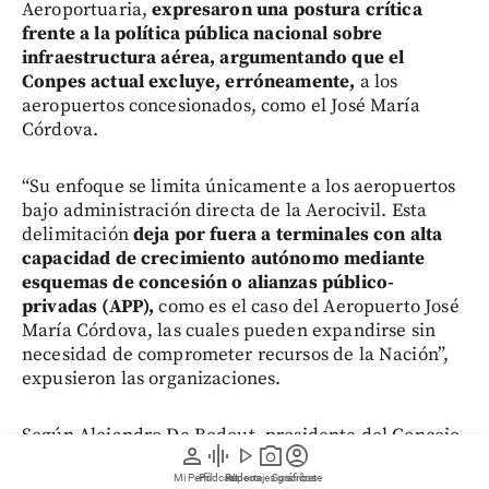
Aeroportuaria,
expresaron una postura crítica
frente a la política pública nacional sobre
infraestructura aérea, argumentando que el
Conpes actual excluye, erróneamente,
a los
aeropuertos concesionados, como el José María
Córdova.
“Su enfoque se limita únicamente a los aeropuertos
bajo administración directa de la Aerocivil. Esta
delimitación
deja por fuera a terminales con alta
capacidad de crecimiento autónomo mediante
esquemas de concesión o alianzas público-
privadas (APP),
como es el caso del Aeropuerto José
María Córdova, las cuales pueden expandirse sin
necesidad de comprometer recursos de la Nación”,
expusieron las organizaciones.
Según Alejandro De Bedout, presidente del Concejo
person
graphic_eq
play_arrow
photo_camera
account_circle
de Medellín, la exclusión del proyecto en el Conpes
Mi Perfil
Pódcast
Reportajes gráficos
Videos
Suscríbete
implica que no se garantizarán recursos estatales