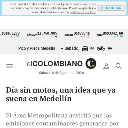
Este portal emplea cookies internas y de terceros con fines
estadísticos, funcionales y publicitarios. Puede aceptarlas o
CONTINUAR
consultar más en nuestra
politica de cookies
,1273
$1.750.905
US$73,48
US$3342,60
SMMLV
BRENT
ORO
COLC
Cintillo
▲ 0.03
—
▼ 1.12
▲ 8.20
de
Pico y Placa Medellín
Sabado
no
no
indicadores
económicos
menu
person
search
Colombia
Sábado
, 8 de Agosto de 2026
Día sin motos, una idea que ya
suena en Medellín
El Área Metropolitana advirtió que las
emisiones contaminantes generadas por