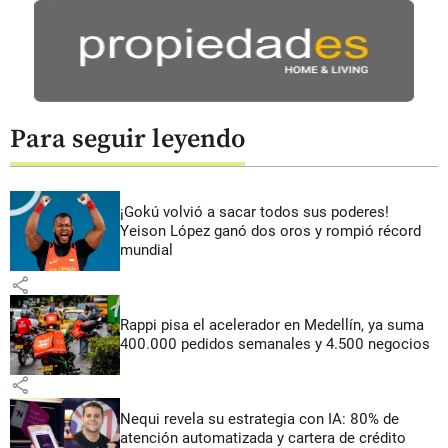
Para seguir leyendo
¡Gokú volvió a sacar todos sus poderes!
Yeison López ganó dos oros y rompió récord
mundial
share
Rappi pisa el acelerador en Medellín, ya suma
400.000 pedidos semanales y 4.500 negocios
share
Nequi revela su estrategia con IA: 80% de
atención automatizada y cartera de crédito