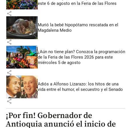
este 6 de agosto en la Feria de las Flores
share
Murió la bebé hipopótamo rescatada en el
Magdalena Medio
share
¿Aún no tiene plan? Conozca la programación
de la Feria de las Flores 2026 para este
miércoles 5 de agosto
share
Adiós a Alfonso Lizarazo: los hitos de una
vida entre el humor, el secuestro y el Senado
share
¡Por fin! Gobernador de
Antioquia anunció el inicio de