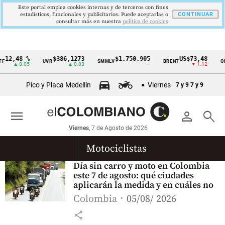
Este portal emplea cookies internas y de terceros con fines
estadísticos, funcionales y publicitarios. Puede aceptarlas o
CONTINUAR
consultar más en nuestra
politica de cookies
12,48 %
$386,1273
$1.750.905
US$73,48
F
UVR
SMMLV
BRENT
OR
Cintillo
▲ 0.05
▲ 0.03
—
▼ 1.12
de
Pico y Placa Medellín
Viernes
7 y 9
7 y 9
indicadores
económicos
menu
person
search
Colombia
Viernes
, 7 de Agosto de 2026
Motociclistas
Día sin carro y moto en Colombia
este 7 de agosto: qué ciudades
aplicarán la medida y en cuáles no
Colombia
05/08/ 2026
share