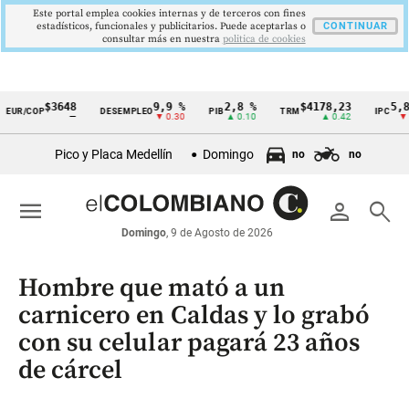
Este portal emplea cookies internas y de terceros con fines
estadísticos, funcionales y publicitarios. Puede aceptarlas o
CONTINUAR
consultar más en nuestra
politica de cookies
$3648
9,9 %
2,8 %
$4178,23
5,81 %
COP
DESEMPLEO
PIB
TRM
IPC
Cintillo
—
▼ 0.30
▲ 0.10
▲ 0.42
▼ 0.12
de
Pico y Placa Medellín
Domingo
no
no
indicadores
económicos
menu
person
search
Colombia
Domingo
, 9 de Agosto de 2026
Hombre que mató a un
carnicero en Caldas y lo grabó
con su celular pagará 23 años
de cárcel