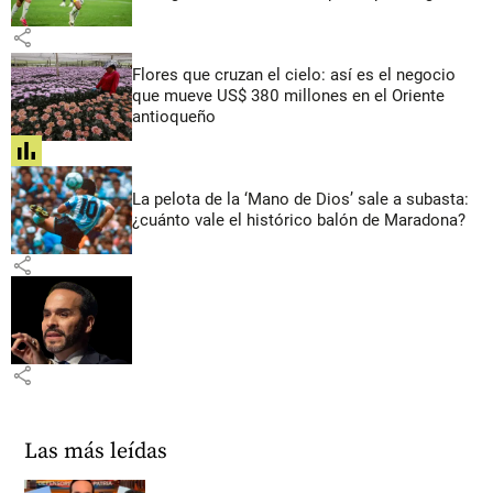
share
Flores que cruzan el cielo: así es el negocio
que mueve US$ 380 millones en el Oriente
antioqueño
share
La pelota de la ‘Mano de Dios’ sale a subasta:
¿cuánto vale el histórico balón de Maradona?
share
share
Las más leídas