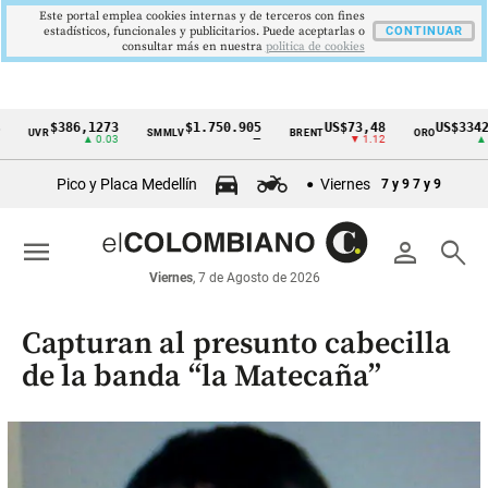
Este portal emplea cookies internas y de terceros con fines
estadísticos, funcionales y publicitarios. Puede aceptarlas o
CONTINUAR
consultar más en nuestra
politica de cookies
$386,1273
$1.750.905
US$73,48
US$3342,60
VR
SMMLV
BRENT
ORO
Cintillo
▲ 0.03
—
▼ 1.12
▲ 8.20
de
Pico y Placa Medellín
Viernes
7 y 9
7 y 9
indicadores
económicos
menu
person
search
Colombia
Viernes
, 7 de Agosto de 2026
Capturan al presunto cabecilla
de la banda “la Matecaña”