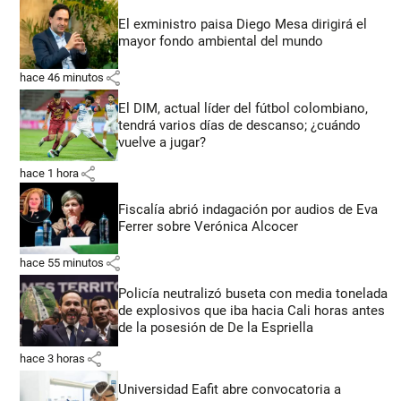
El exministro paisa Diego Mesa dirigirá el
mayor fondo ambiental del mundo
share
hace 46 minutos
El DIM, actual líder del fútbol colombiano,
tendrá varios días de descanso; ¿cuándo
vuelve a jugar?
share
hace 1 hora
Fiscalía abrió indagación por audios de Eva
Ferrer sobre Verónica Alcocer
share
hace 55 minutos
Policía neutralizó buseta con media tonelada
de explosivos que iba hacia Cali horas antes
de la posesión de De la Espriella
share
hace 3 horas
Universidad Eafit abre convocatoria a