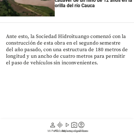
cadáver de un niño de 12 años en la
orilla del río Cauca
Ante esto, la Sociedad Hidroituango comenzó con la
construcción de esta obra en el segundo semestre
del año pasado, con una estructura de 180 metros de
longitud y un ancho de cuatro metros para permitir
el paso de vehículos sin inconvenientes.
person
graphic_eq
play_arrow
photo_camera
account_circle
Mi Perfil
Pódcast
Reportajes gráficos
Videos
Suscríbete