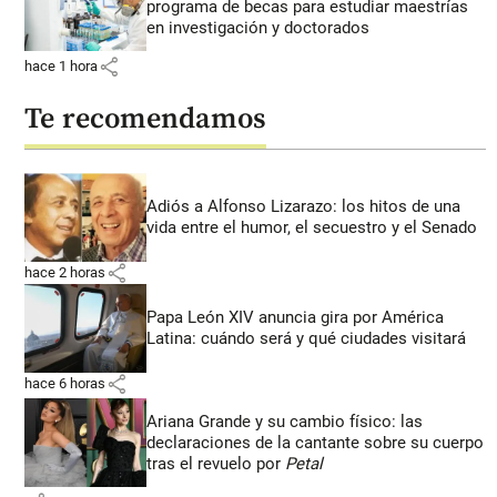
programa de becas para estudiar maestrías
en investigación y doctorados
share
hace 1 hora
Te recomendamos
Adiós a Alfonso Lizarazo: los hitos de una
vida entre el humor, el secuestro y el Senado
share
hace 2 horas
Papa León XIV anuncia gira por América
Latina: cuándo será y qué ciudades visitará
share
hace 6 horas
Ariana Grande y su cambio físico: las
declaraciones de la cantante sobre su cuerpo
tras el revuelo por
Petal