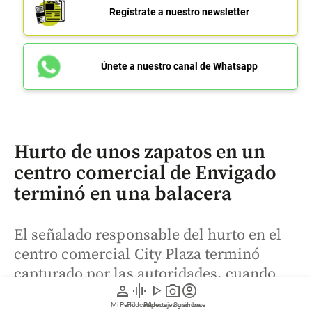
Regístrate a nuestro newsletter
Únete a nuestro canal de Whatsapp
Hurto de unos zapatos en un
centro comercial de Envigado
terminó en una balacera
El señalado responsable del hurto en el
centro comercial City Plaza terminó
capturado por las autoridades, cuando
person
graphic_eq
play_arrow
photo_camera
account_circle
intentaba escapar con el calzado que se
Mi Perfil
Pódcast
Reportajes gráficos
Videos
Suscríbete