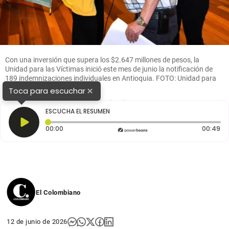
Con una inversión que supera los $2.647 millones de pesos, la
Unidad para las Víctimas inició este mes de junio la notificación de
189 indemnizaciones individuales en Antioquia. FOTO: Unidad para
las Víctimas
×
Toca para escuchar
1
2
3
ESCUCHA EL RESUMEN
Tiempo transcurrido: 0 segundos
Du
00:00
00:49
El Colombiano
12 de junio de 2026