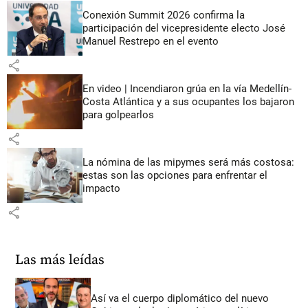
Conexión Summit 2026 confirma la
participación del vicepresidente electo José
Manuel Restrepo en el evento
share
En video | Incendiaron grúa en la vía Medellín-
Costa Atlántica y a sus ocupantes los bajaron
para golpearlos
share
La nómina de las mipymes será más costosa:
estas son las opciones para enfrentar el
impacto
share
Las más leídas
Así va el cuerpo diplomático del nuevo