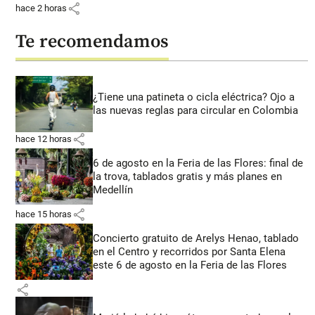
share
hace 2 horas
Te recomendamos
¿Tiene una patineta o cicla eléctrica? Ojo a
las nuevas reglas para circular en Colombia
share
hace 12 horas
6 de agosto en la Feria de las Flores: final de
la trova, tablados gratis y más planes en
Medellín
share
hace 15 horas
Concierto gratuito de Arelys Henao, tablado
en el Centro y recorridos por Santa Elena
este 6 de agosto en la Feria de las Flores
share