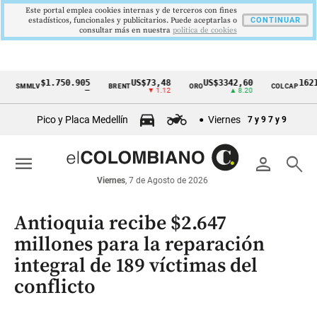
Este portal emplea cookies internas y de terceros con fines
estadísticos, funcionales y publicitarios. Puede aceptarlas o
CONTINUAR
consultar más en nuestra
politica de cookies
$1.750.905
US$73,48
US$3342,60
1621,34 
MMLV
BRENT
ORO
COLCAP
Cintillo
—
▼ 1.12
▲ 8.20
▲ 0
de
Pico y Placa Medellín
Viernes
7 y 9
7 y 9
indicadores
económicos
menu
person
search
Colombia
Viernes
, 7 de Agosto de 2026
Antioquia recibe $2.647
millones para la reparación
integral de 189 víctimas del
conflicto