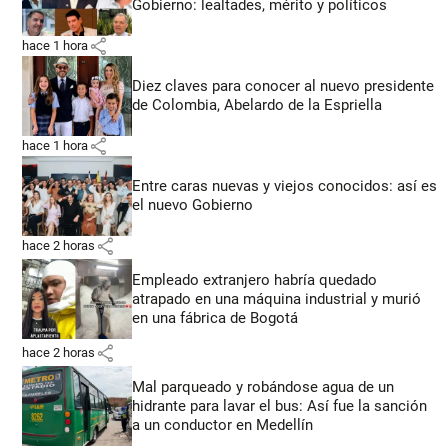
Gobierno: lealtades, mérito y políticos
share
hace 1 hora
Diez claves para conocer al nuevo presidente
de Colombia, Abelardo de la Espriella
share
hace 1 hora
Entre caras nuevas y viejos conocidos: así es
el nuevo Gobierno
share
hace 2 horas
Empleado extranjero habría quedado
atrapado en una máquina industrial y murió
en una fábrica de Bogotá
share
hace 2 horas
Mal parqueado y robándose agua de un
hidrante para lavar el bus: Así fue la sanción
a un conductor en Medellín